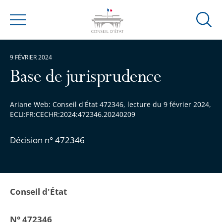
Ouvrir
Menu
la
modal
9 FÉVRIER 2024
de
reche
Base de jurisprudence
Ariane Web: Conseil d'État 472346, lecture du 9 février 2024,
ECLI:FR:CECHR:2024:472346.20240209
Décision n° 472346
Conseil d'État
N° 472346