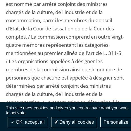
est nommé par arrêté conjoint des ministres
chargés de la culture, de l'industrie et de la
consommation, parmi les membres du Conseil
d'Etat, de la Cour de cassation ou de la Cour des
comptes. / La commission comprend en outre vingt-
quatre membres représentant les catégories
mentionnées au premier alinéa de l'article L. 311-5.
/ Les organisations appelées à désigner les
membres de la commission ainsi que le nombre de
personnes que chacune est appelée à désigner sont
déterminées par arrêté conjoint des ministres
chargés de la culture, de l'industrie et de la
consommation. / La commission se détermine à la
This site uses cookies and gives you control over what you want
majorité de ses membres présents. En cas de
to activate
partage des voix, le président a voix prépondérante
OK, accept all
Deny all cookies
Personalize
".