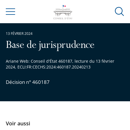
Ouvrir
Menu
la
modal
13 FÉVRIER 2024
de
reche
Base de jurisprudence
Ariane Web: Conseil d'État 460187, lecture du 13 février
2024, ECLI:FR:CECHS:2024:460187.20240213
Décision n° 460187
Voir aussi