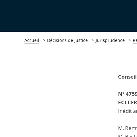
Accueil
Décisions de justice
Jurisprudence
R
Passer
Passer
Conseil
la
la
navigation
navigation
N° 475
de
de
ECLI:F
l'article
l'article
Inédit a
pour
pour
arriver
arriver
M. Rémy
après
avant
M. Bast