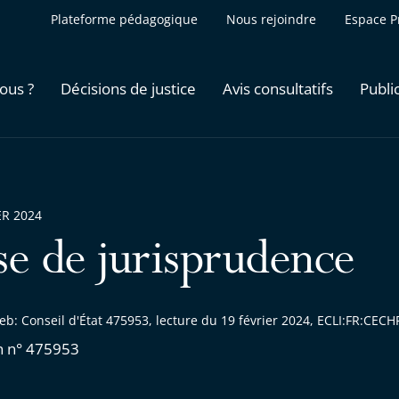
Plateforme pédagogique
Nous rejoindre
Espace P
ous ?
Décisions de justice
Avis consultatifs
Publi
ER 2024
se de jurisprudence
eb: Conseil d'État 475953, lecture du 19 février 2024, ECLI:FR:CE
n n° 475953