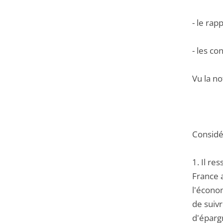
- le rap
- les c
Vu la no
Considér
1. Il r
France a
l'écono
de suivr
d'éparg