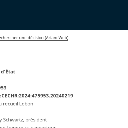
echercher une décision (ArianeWeb)
 d'État
953
R:CECHR:2024:475953.20240219
u recueil Lebon
 Schwartz, président
ien Lignereux, rapporteur