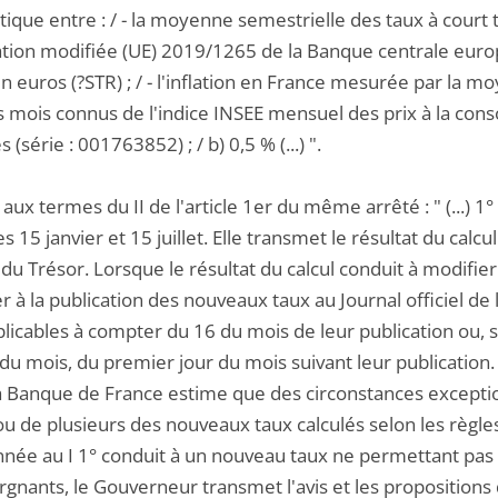
ique entre : / - la moyenne semestrielle des taux à court 
tation modifiée (UE) 2019/1265 de la Banque centrale europ
 euros (?STR) ; / - l'inflation en France mesurée par la m
s mois connus de l'indice INSEE mensuel des prix à la con
(série : 001763852) ; / b) 0,5 % (...) ".
, aux termes du II de l'article 1er du même arrêté : " (...)
s 15 janvier et 15 juillet. Elle transmet le résultat du calc
du Trésor. Lorsque le résultat du calcul conduit à modifier 
 à la publication des nouveaux taux au Journal officiel d
licables à compter du 16 du mois de leur publication ou, s
n du mois, du premier jour du mois suivant leur publication. 
la Banque de France estime que des circonstances exception
ou de plusieurs des nouveaux taux calculés selon les règles 
née au I 1° conduit à un nouveau taux ne permettant pas 
rgnants, le Gouverneur transmet l'avis et les propositions