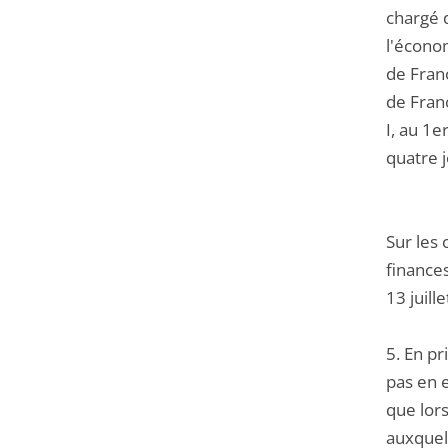
chargé d
l'économ
de Franc
de Fran
I, au 1e
quatre j
Sur les 
finance
13 juill
5. En p
pas en 
que lor
auxquel