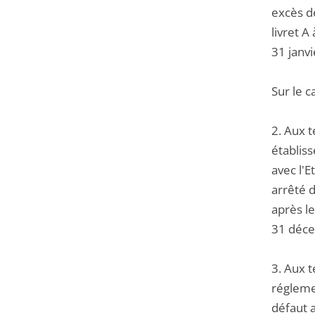
excès de
livret A
31 janvi
Sur le c
2. Aux t
établiss
avec l'E
arrêté 
après le
31 décem
3. Aux t
réglemen
défaut a