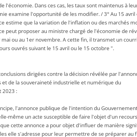
e l'économie. Dans ces cas, les taux sont maintenus à leur
ie examine l'opportunité de les modifier. / 3° Au 15 avri
e estime que la variation de l'inflation ou des marchés mo
ce peut proposer au ministre chargé de l'économie de rév
r mai ou au 1er novembre. A cette fin, il transmet un cour
ours ouvrés suivant le 15 avril ou le 15 octobre ".
conclusions dirigées contre la décision révélée par l'anno
s et de la souveraineté industrielle et numérique du
et 2023 :
rincipe, l'annonce publique de l'intention du Gouvernement
elle-même un acte susceptible de faire l'objet d'un recour
sque cette annonce a pour objet d'influer de manière sign
les elle s'adresse pour leur permettre de se préparer au f