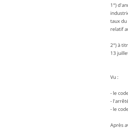
1°) d'an
industri
taux du 
relatif 
2°) à ti
13 juill
Vu :
- le cod
- l'arrê
- le cod
Après a