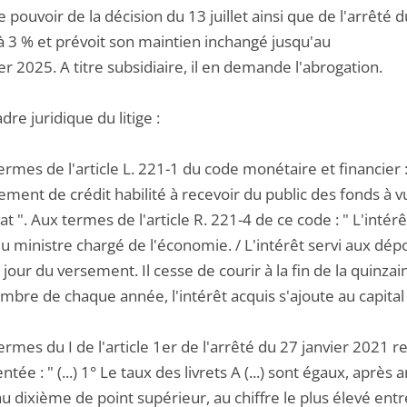
 pouvoir de la décision du 13 juillet ainsi que de l'arrêté du
 à 3 % et prévoit son maintien inchangé jusqu'au
er 2025. A titre subsidiaire, il en demande l'abrogation.
adre juridique du litige :
ermes de l'article L. 221-1 du code monétaire et financier :
ement de crédit habilité à recevoir du public des fonds à v
tat ". Aux termes de l'article R. 221-4 de ce code : " L'intér
du ministre chargé de l'économie. / L'intérêt servi aux dé
 jour du versement. Il cesse de courir à la fin de la quin
bre de chaque année, l'intérêt acquis s'ajoute au capital 
ermes du I de l'article 1er de l'arrêté du 27 janvier 2021 r
tée : " (...) 1° Le taux des livrets A (...) sont égaux, aprè
u dixième de point supérieur, au chiffre le plus élevé entr