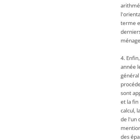
arithmét
l'orien
terme en
dernier
ménages 
4. Enfin
année le
général 
procéder
sont app
et la fi
calcul, 
de l'un 
mention
des épa