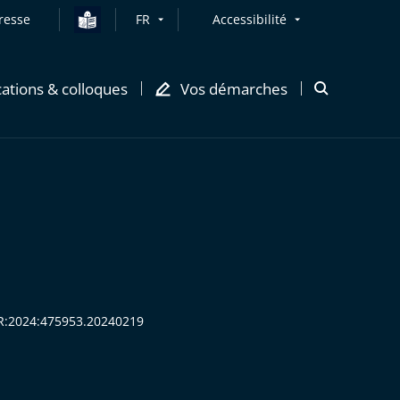
resse
FR
Accessibilité
cations & colloques
Vos démarches
Ouvrir
la
modale
de
recherche
CHR:2024:475953.20240219