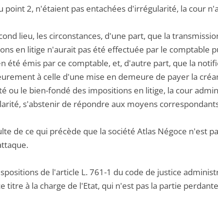
u point 2, n'étaient pas entachées d'irrégularité, la cour n
cond lieu, les circonstances, d'une part, que la transmiss
ons en litige n'aurait pas été effectuée par le comptable pu
en été émis par ce comptable, et, d'autre part, que la notif
eurement à celle d'une mise en demeure de payer la créan
té ou le bien-fondé des impositions en litige, la cour admi
ularité, s'abstenir de répondre aux moyens correspondants
sulte de ce qui précède que la société Atlas Négoce n'est 
attaque.
ispositions de l'article L. 761-1 du code de justice admini
e titre à la charge de l'Etat, qui n'est pas la partie perdan