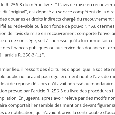
icle R. 256-3 du même livre : " L'avis de mise en recouvrem
 dit "original", est déposé au service compétent de la dir
des douanes et droits indirects chargé du recouvrement ; / 
ifié au redevable ou à son fondé de pouvoir. " Aux termes d
tion de l'avis de mise en recouvrement comporte l'envoi au
e ou de son siège, soit à l'adresse qu'il a lui-même fait c
e des finances publiques ou au service des douanes et droi
l'article R. 256-3 (...) ".
emier lieu, il ressort des écritures d'appel que la société
e public ne lui avait pas régulièrement notifié l'avis de 
délai de reprise dès lors qu'il avait adressé au mandataire
tion prévue par l'article R. 256-3 du livre des procédures 
mpliation. En jugeant, après avoir relevé par des motifs n
ire comportait l'ensemble des mentions devant figurer su
s de notification, qui n'avaient privé la contribuable d'auc