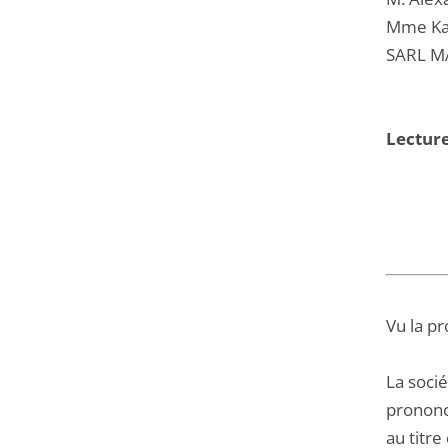
Mme Kar
SARL M
Lecture
Vu la pr
La soci
prononce
au titre