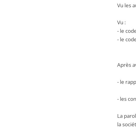
Vu les a
Vu :
- le cod
- le cod
Après a
- le rap
- les co
La paro
la socié