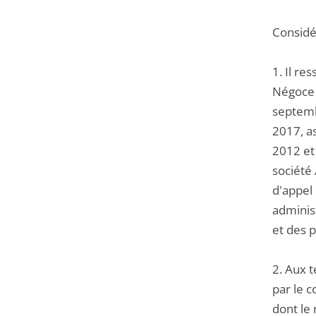
Considér
1. Il re
Négoce a
septemb
2017, as
2012 et
société 
d'appel 
adminis
et des 
2. Aux t
par le 
dont le 