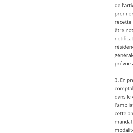
de l'art
premier,
recette 
être not
notifica
résidenc
général
prévue à 
3. En pr
comptabl
dans le 
l'amplia
cette a
mandata
modalité