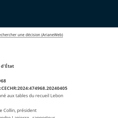
echercher une décision (ArianeWeb)
 d'État
968
R:CECHR:2024:474968.20240405
né aux tables du recueil Lebon
e Collin, président
andre Lapierre , rapporteur