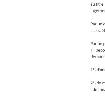
au titr
jugemen
Par un a
la soci
Par un 
11 sept
demande
1°) d'an
2°) de m
administ