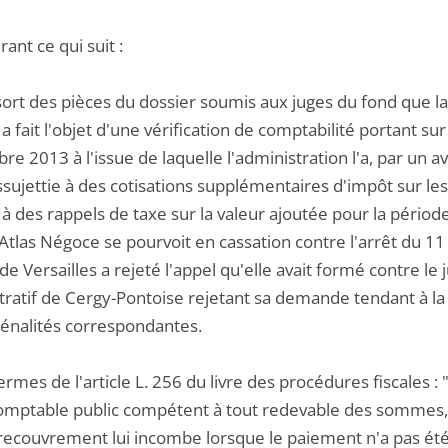
ant ce qui suit :
ssort des pièces du dossier soumis aux juges du fond que la
 fait l'objet d'une vérification de comptabilité portant su
re 2013 à l'issue de laquelle l'administration l'a, par un
sujettie à des cotisations supplémentaires d'impôt sur les
 à des rappels de taxe sur la valeur ajoutée pour la pério
Atlas Négoce se pourvoit en cassation contre l'arrêt du 11 
de Versailles a rejeté l'appel qu'elle avait formé contre l
tratif de Cergy-Pontoise rejetant sa demande tendant à l
pénalités correspondantes.
ermes de l'article L. 256 du livre des procédures fiscales
comptable public compétent à tout redevable des sommes, 
recouvrement lui incombe lorsque le paiement n'a pas été ef