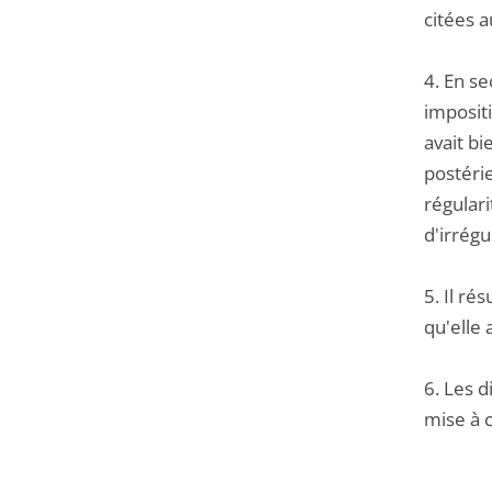
citées a
4. En se
impositi
avait bi
postéri
régulari
d'irrég
5. Il ré
qu'elle 
6. Les d
mise à c