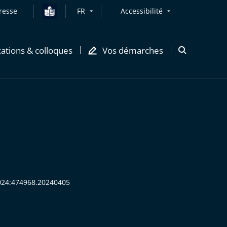
resse
FR
Accessibilité
cations & colloques
Vos démarches
Ouvrir
la
modale
de
recherche
:2024:474968.20240405