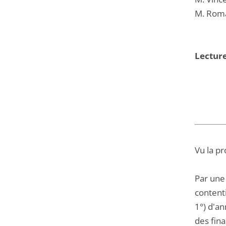
M. Roma
Lecture
Vu la pr
Par une
contenti
1°) d'a
des fin