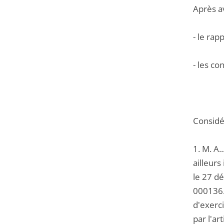
Après a
- le rap
- les co
Considér
1. M. A.
ailleur
le 27 d
000136. 
d'exerci
par l'ar