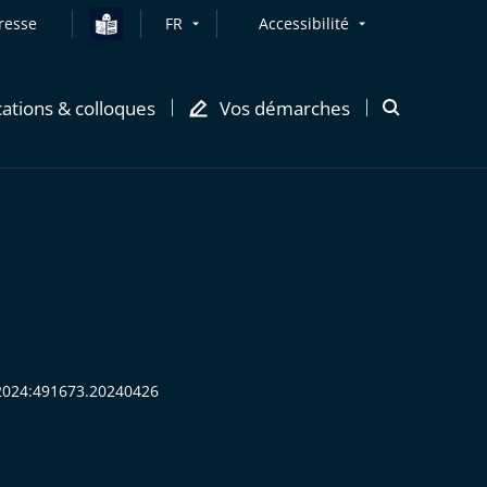
resse
FR
Accessibilité
cations & colloques
Vos démarches
Ouvrir
la
modale
de
recherche
R:2024:491673.20240426