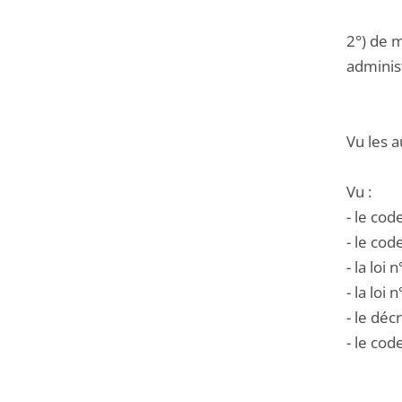
2°) de m
administ
Vu les a
Vu :
- le co
- le cod
- la lo
- la lo
- le déc
- le cod