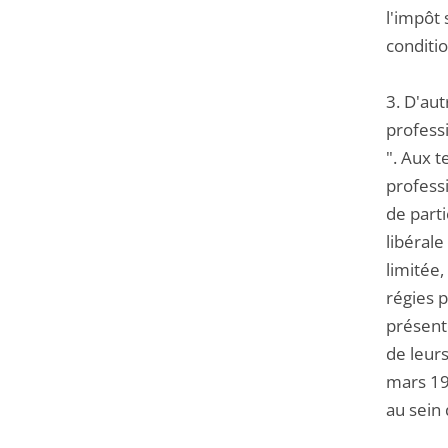
l'impôt 
conditio
3. D'aut
professi
". Aux t
professi
de parti
libérale
limitée
régies p
présente
de leurs
mars 199
au sein 