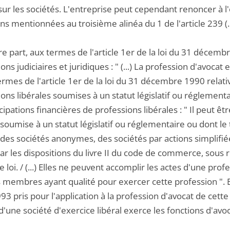
sur les sociétés. L'entreprise peut cependant renoncer à l'
ns mentionnées au troisième alinéa du 1 de l'article 239 (...
re part, aux termes de l'article 1er de la loi du 31 déce
ons judiciaires et juridiques : " (...) La profession d'avocat
ermes de l'article 1er de la loi du 31 décembre 1990 relat
ons libérales soumises à un statut législatif ou réglementa
cipations financières de professions libérales : " Il peut ê
 soumise à un statut législatif ou réglementaire ou dont le 
, des sociétés anonymes, des sociétés par actions simplif
ar les dispositions du livre II du code de commerce, sous r
 loi. / (...) Elles ne peuvent accomplir les actes d'une pr
 membres ayant qualité pour exercer cette profession ". E
3 pris pour l'application à la profession d'avocat de cette
d'une société d'exercice libéral exerce les fonctions d'avo