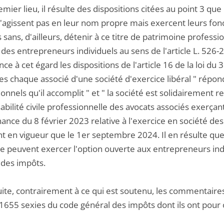
emier lieu, il résulte des dispositions citées au point 3 qu
n'agissent pas en leur nom propre mais exercent leurs fonc
 sans, d'ailleurs, détenir à ce titre de patrimoine professi
es entrepreneurs individuels au sens de l'article L. 526
nce à cet égard les dispositions de l'article 16 de la loi
les chaque associé d'une société d'exercice libéral " répo
onnels qu'il accomplit " et " la société est solidairement re
bilité civile professionnelle des avocats associés exerçant 
ance du 8 février 2023 relative à l'exercice en société de
t en vigueur que le 1er septembre 2024. Il en résulte que
ne peuvent exercer l'option ouverte aux entrepreneurs indi
 des impôts.
uite, contrairement à ce qui est soutenu, les commentaire
e 1655 sexies du code général des impôts dont ils ont pour o