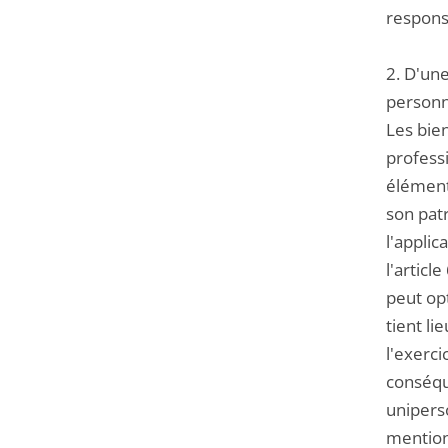
responsa
2. D'une
personn
Les bien
professi
élément
son patr
l'applic
l'articl
peut opt
tient li
l'exerci
conséque
uniperso
mention