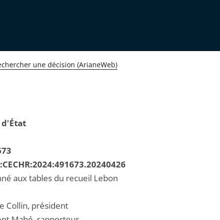
echercher une décision (ArianeWeb)
 d'État
673
R:CECHR:2024:491673.20240426
né aux tables du recueil Lebon
e Collin, président
ent Mahé, rapporteur