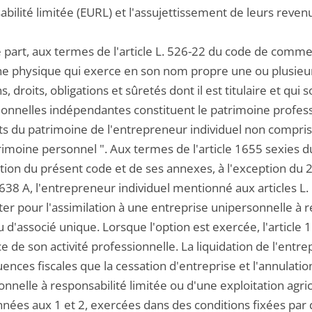
bilité limitée (EURL) et l'assujettissement de leurs revenu
 part, aux termes de l'article L. 526-22 du code de commer
e physique qui exerce en son nom propre une ou plusieurs 
s, droits, obligations et sûretés dont il est titulaire et qui s
onnelles indépendantes constituent le patrimoine professio
s du patrimoine de l'entrepreneur individuel non compris
imoine personnel ". Aux termes de l'article 1655 sexies d
ation du présent code et de ses annexes, à l'exception du 2 d
e 638 A, l'entrepreneur individuel mentionné aux articles L
er pour l'assimilation à une entreprise unipersonnelle à re
eu d'associé unique. Lorsque l'option est exercée, l'article 
ce de son activité professionnelle. La liquidation de l'ent
nces fiscales que la cessation d'entreprise et l'annulatio
nnelle à responsabilité limitée ou d'une exploitation agricol
nées aux 1 et 2, exercées dans des conditions fixées par d