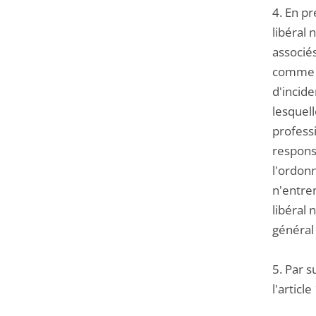
4. En pr
libéral 
associés
comme d
d'incide
lesquel
professi
responsa
l'ordonn
n'entren
libéral 
général
5. Par s
l'articl