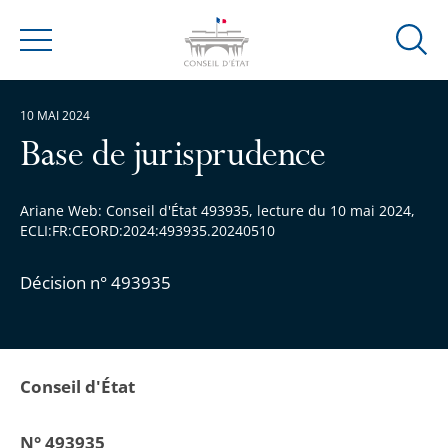
Ouvrir
Menu
la
modal
10 MAI 2024
de
reche
Base de jurisprudence
Ariane Web: Conseil d'État 493935, lecture du 10 mai 2024,
ECLI:FR:CEORD:2024:493935.20240510
Décision n° 493935
Conseil d'État
N° 493935