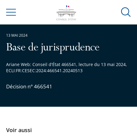
Ouvrir
Menu
la
modal
13 MAI 2024
de
reche
Base de jurisprudence
Ariane Web: Conseil d'État 466541, lecture du 13 mai 2024,
ECLI:FR:CESEC:2024:466541.20240513
Décision n° 466541
Voir aussi