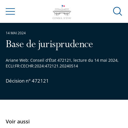
Ouvrir
Menu
la
modal
14 MAI 2024
de
reche
Base de jurisprudence
Ariane Web: Conseil d'État 472121, lecture du 14 mai 2024,
ECLI:FR:CECHR:2024:472121.20240514
Décision n° 472121
Voir aussi