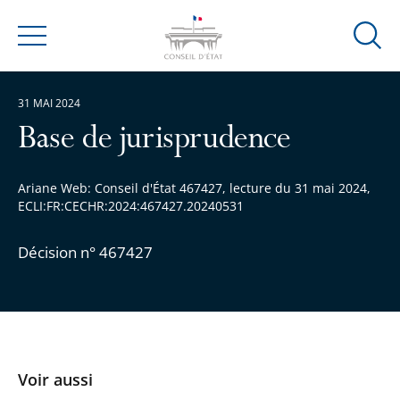
Ouvrir
Menu
la
modal
31 MAI 2024
de
reche
Base de jurisprudence
Ariane Web: Conseil d'État 467427, lecture du 31 mai 2024,
ECLI:FR:CECHR:2024:467427.20240531
Décision n° 467427
Voir aussi