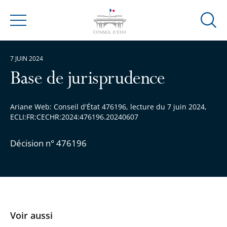
Ouvrir
Menu
la
modal
7 JUIN 2024
de
reche
Base de jurisprudence
Ariane Web: Conseil d'État 476196, lecture du 7 juin 2024,
ECLI:FR:CECHR:2024:476196.20240607
Décision n° 476196
Voir aussi