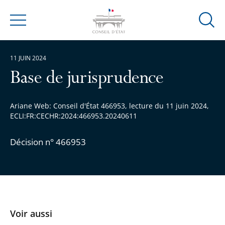
Ouvrir
Menu
la
modal
11 JUIN 2024
de
reche
Base de jurisprudence
Ariane Web: Conseil d'État 466953, lecture du 11 juin 2024,
ECLI:FR:CECHR:2024:466953.20240611
Décision n° 466953
Voir aussi