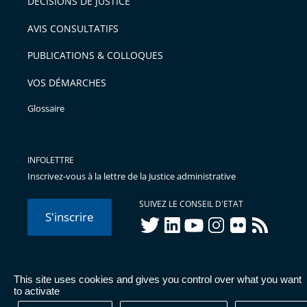
DÉCISIONS DE JUSTICE
AVIS CONSULTATIFS
PUBLICATIONS & COLLOQUES
VOS DÉMARCHES
Glossaire
INFOLETTRE
Inscrivez-vous à la lettre de la Justice administrative
SUIVEZ LE CONSEIL D'ETAT
S'inscrire
twitter
linkedIn
youtube
instagram
flickr
rss
This site uses cookies and gives you control over what you want
© Conseil d'État 2026 -
Mentions légales
-
Cookies
-
Données
to activate
personnelles
-
Publications administratives
-
Accessibilité :