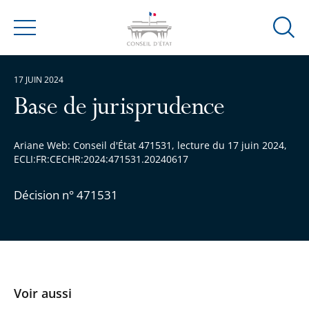
Ouvrir
Menu
la
modal
17 JUIN 2024
de
reche
Base de jurisprudence
Ariane Web: Conseil d'État 471531, lecture du 17 juin 2024,
ECLI:FR:CECHR:2024:471531.20240617
Décision n° 471531
Voir aussi