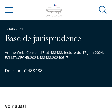
Ouvrir
Menu
la
modal
17 JUIN 2024
de
reche
Base de jurisprudence
Ariane Web: Conseil d'État 488488, lecture du 17 juin 2024,
ECLI:FR:CECHR:2024:488488.20240617
Décision n° 488488
Voir aussi