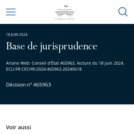
Ouvrir
Menu
la
modal
18 JUIN 2024
de
reche
Base de jurisprudence
Ariane Web: Conseil d'État 465963, lecture du 18 juin 2024,
ECLI:FR:CECHR:2024:465963.20240618
Décision n° 465963
Voir aussi