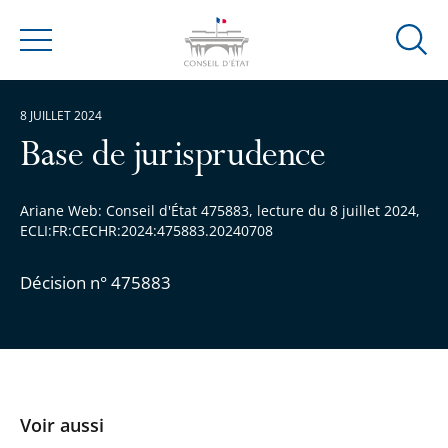
Ouvrir
Menu
la
modal
8 JUILLET 2024
de
reche
Base de jurisprudence
Ariane Web: Conseil d'État 475883, lecture du 8 juillet 2024,
ECLI:FR:CECHR:2024:475883.20240708
Décision n° 475883
Voir aussi