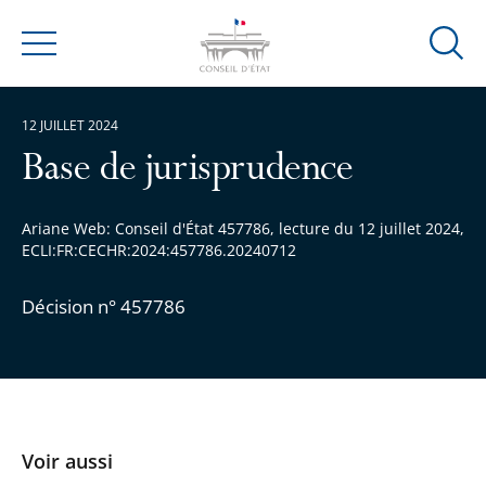
Ouvrir
Menu
la
modal
12 JUILLET 2024
de
reche
Base de jurisprudence
Ariane Web: Conseil d'État 457786, lecture du 12 juillet 2024,
ECLI:FR:CECHR:2024:457786.20240712
Décision n° 457786
Voir aussi