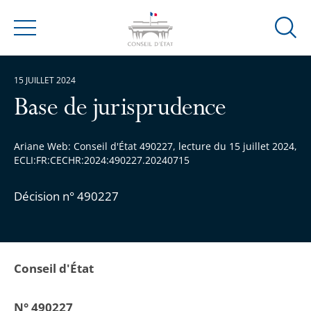
Ouvrir
Menu
la
modal
15 JUILLET 2024
de
reche
Base de jurisprudence
Ariane Web: Conseil d'État 490227, lecture du 15 juillet 2024,
ECLI:FR:CECHR:2024:490227.20240715
Décision n° 490227
Conseil d'État
N° 490227