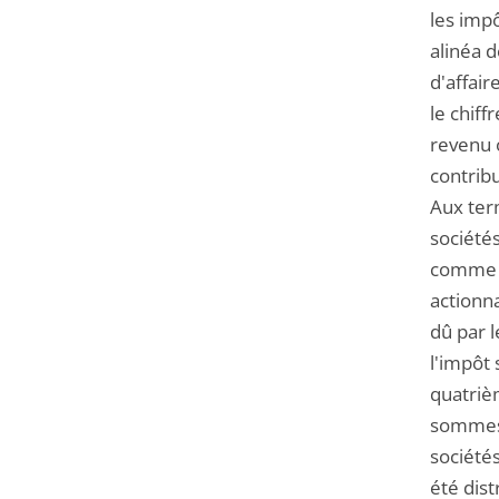
les impô
alinéa d
d'affair
le chiff
revenu 
contribu
Aux ter
société
comme di
actionn
dû par l
l'impôt 
quatrièm
sommes n
société
été dist