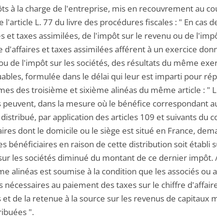
ts à la charge de l'entreprise, mis en recouvrement au cou
e l'article L. 77 du livre des procédures fiscales : " En cas 
es et taxes assimilées, de l'impôt sur le revenu ou de l'im
re d'affaires et taxes assimilées afférent à un exercice donn
ou de l'impôt sur les sociétés, des résultats du même ex
ables, formulée dans le délai qui leur est imparti pour répond
mes des troisième et sixième alinéas du même article : " L
s peuvent, dans la mesure où le bénéfice correspondant au
stribué, par application des articles 109 et suivants du 
aires dont le domicile ou le siège est situé en France, de
es bénéficiaires en raison de cette distribution soit étab
sur les sociétés diminué du montant de ce dernier impôt. /
e alinéas est soumise à la condition que les associés ou a
écessaires au paiement des taxes sur le chiffre d'affaires
s et de la retenue à la source sur les revenus de capitaux
ribuées ".