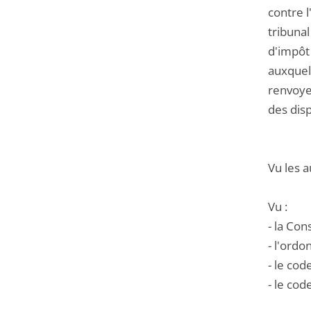
contre 
tribuna
d'impôt 
auxquell
renvoyer
des disp
Vu les a
Vu :
- la Con
- l'ord
- le cod
- le cod