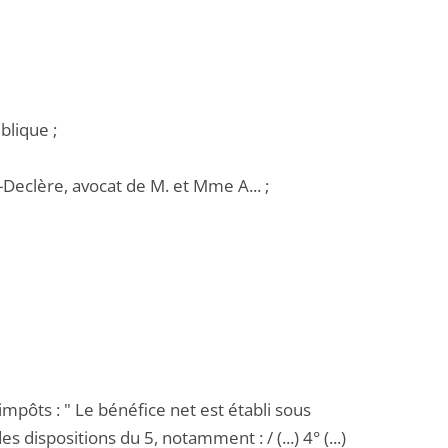
blique ;
Declère, avocat de M. et Mme A... ;
impôts : " Le bénéfice net est établi sous
dispositions du 5, notamment : / (...) 4° (...)