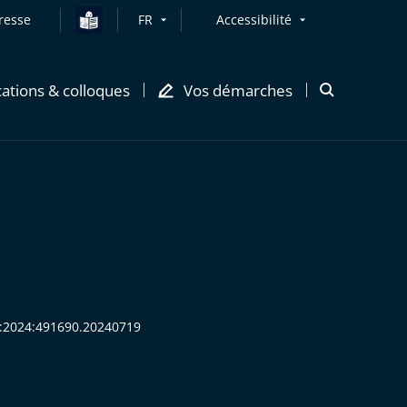
resse
FR
Accessibilité
cations & colloques
Vos démarches
Ouvrir
la
modale
de
recherche
HR:2024:491690.20240719