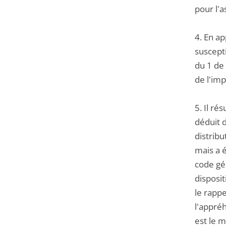
pour l'as
4. En ap
suscept
du 1 de 
de l'imp
5. Il ré
déduit d
distribu
mais a é
code gé
disposit
le rappe
l'appré
est le m