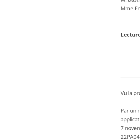
Mme Emi
Lecture
Vu la pr
Par un 
applicat
7 novemb
22PA049