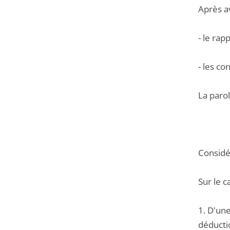
Après a
- le rap
- les c
La paro
Considér
Sur le c
1. D'une
déductio