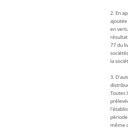
2. En ap
ajoutée 
en vertu
résultat
77 du li
sociétés
la socié
3. D'au
distribu
Toutes 
prélevé
l'établi
période 
même cod