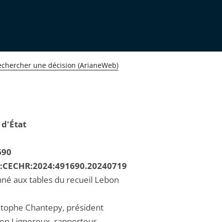
echercher une décision (ArianeWeb)
 d'État
690
R:CECHR:2024:491690.20240719
né aux tables du recueil Lebon
stophe Chantepy, président
ien Lignereux, rapporteur