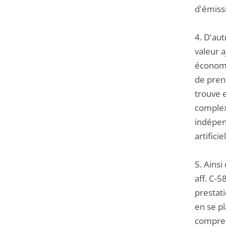
d'émiss
4. D'aut
valeur a
économiq
de prend
trouve e
complex
indépen
artifici
5. Ainsi
aff. C-5
prestati
en se p
comprend