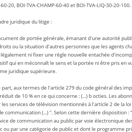
0-20, BOI-TVA-CHAMP-60-40 et BOI-TVA-LIQ-30-20-100.
adre juridique du litige :
ocument de portée générale, émanant d'une autorité publiq
droits ou la situation d'autres personnes que les agents ch
 légalement ni fixer une règle nouvelle entachée d'incom
sitif qui en méconnaît le sens et la portée ni être pris en 
me juridique supérieure.
 part, aux termes de l'article 279 du code général des impô
réduit de 10 % en ce qui concerne : (...) b octies. Les abon
 les services de télévision mentionnés à l'article 2 de la 
de communication (...) ". Selon cette dernière disposition 
rvice de communication au public par voie électronique de
ic ou par une catégorie de public et dont le programme p