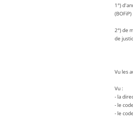
1°) d'an
(BOFiP)
2°) de m
de justi
Vu les a
Vu :
- la di
- le cod
- le cod