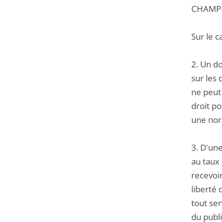
CHAMP-6
Sur le c
2. Un d
sur les 
ne peut
droit po
une nor
3. D'une
au taux 
recevoir
liberté 
tout se
du publ