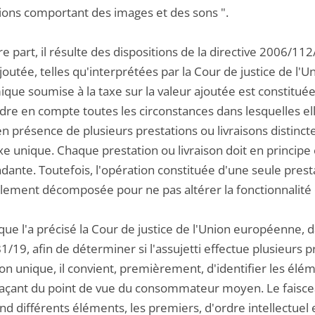
ions comportant des images et des sons ".
re part, il résulte des dispositions de la directive 2006/
joutée, telles qu'interprétées par la Cour de justice de l
ue soumise à la taxe sur la valeur ajoutée est constituée p
re en compte toutes les circonstances dans lesquelles ell
n présence de plusieurs prestations ou livraisons distinct
e unique. Chaque prestation ou livraison doit en principe
dante. Toutefois, l'opération constituée d'une seule prest
ellement décomposée pour ne pas altérer la fonctionnalité 
 que l'a précisé la Cour de justice de l'Union européenne,
81/19, afin de déterminer si l'assujetti effectue plusieurs 
on unique, il convient, premièrement, d'identifier les élé
laçant du point de vue du consommateur moyen. Le faisceau
 différents éléments, les premiers, d'ordre intellectuel et