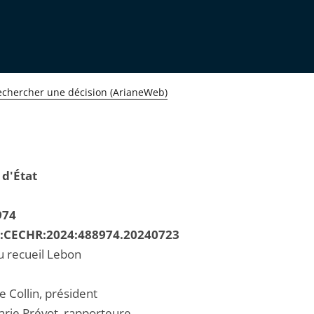
echercher une décision (ArianeWeb)
 d'État
974
R:CECHR:2024:488974.20240723
u recueil Lebon
e Collin, président
ie Prévot, rapporteure