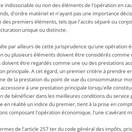
re indissociable ou non des éléments de l'opération en cau
nds, d'ordre matériel et n'ayant pas une importance décisi
e des premiers éléments, tels que l'accès séparé ou conjoi
cturation unique ou distincte.
ésulte par ailleurs de cette jurisprudence qu'une opératio
un ou plusieurs éléments doivent être considérés comme con
s doivent être regardés comme une ou des prestations acces
on principale. A cet égard, un premier critère à prendre en
e de la prestation du point de vue du consommateur moyen
cessoire à une prestation principale lorsqu'elle constitue
 de bénéficier dans les meilleures conditions du service p
e en réalité un indice du premier, tient à la prise en com
ions composant l'opération économique, l'une s'avérant min
ermes de l'article 257 ter du code général des impôts, pris p