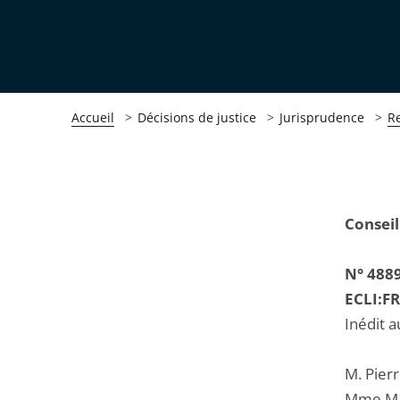
Accueil
Décisions de justice
Jurisprudence
R
Passer
Passer
Conseil
la
la
navigation
navigation
N° 488
de
de
ECLI:F
l'article
l'article
Inédit a
pour
pour
arriver
arriver
M. Pierr
après
avant
Mme Mar