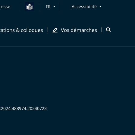
resse
FR
Accessibilité
cations & colloques
Vos démarches
Ouvrir
la
modale
de
recherche
HR:2024:488974.20240723