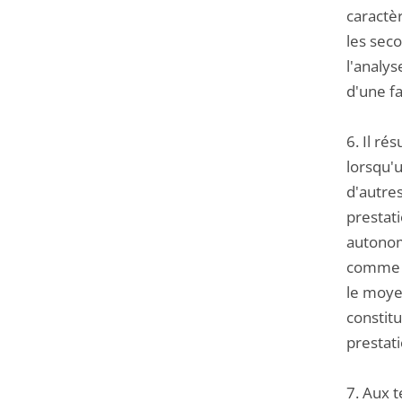
caractè
les seco
l'analys
d'une fa
6. Il r
lorsqu'
d'autre
prestati
autonom
comme ac
le moyen
constitu
prestat
7. Aux t