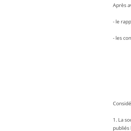
Après a
- le ra
- les co
Considér
1. La s
publiés 