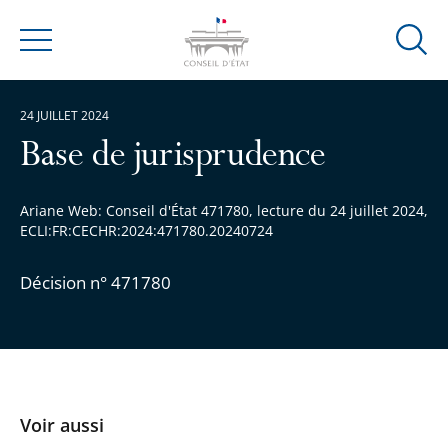
Ouvrir
Menu
la
modal
24 JUILLET 2024
de
reche
Base de jurisprudence
Ariane Web: Conseil d'État 471780, lecture du 24 juillet 2024,
ECLI:FR:CECHR:2024:471780.20240724
Décision n° 471780
Voir aussi