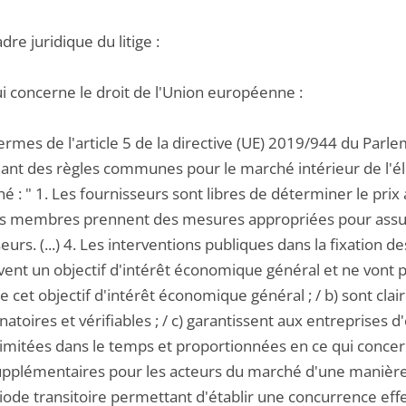
adre juridique du litige :
ui concerne le droit de l'Union européenne :
ermes de l'article 5 de la directive (UE) 2019/944 du Par
nt des règles communes pour le marché intérieur de l'élect
é : " 1. Les fournisseurs sont libres de déterminer le prix au
ts membres prennent des mesures appropriées pour assur
eurs. (...) 4. Les interventions publiques dans la fixation des
vent un objectif d'intérêt économique général et ne vont p
e cet objectif d'intérêt économique général ; / b) sont cla
natoires et vérifiables ; / c) garantissent aux entreprises d'
limitées dans le temps et proportionnées en ce qui concern
pplémentaires pour les acteurs du marché d'une manière dis
ode transitoire permettant d'établir une concurrence effe