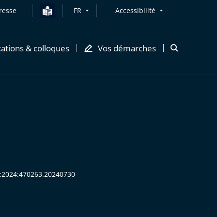
resse
FR
Accessibilité
cations & colloques
Vos démarches
Ouvrir
la
modale
de
recherche
HR:2024:470263.20240730