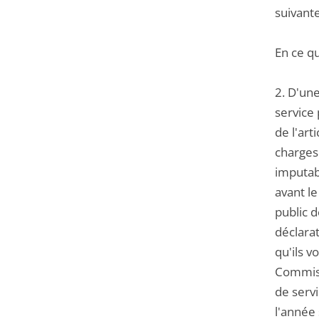
suivante
En ce qu
2. D'une
service 
de l'art
charges 
imputab
avant l
public d
déclarat
qu'ils v
Commiss
de serv
l'année