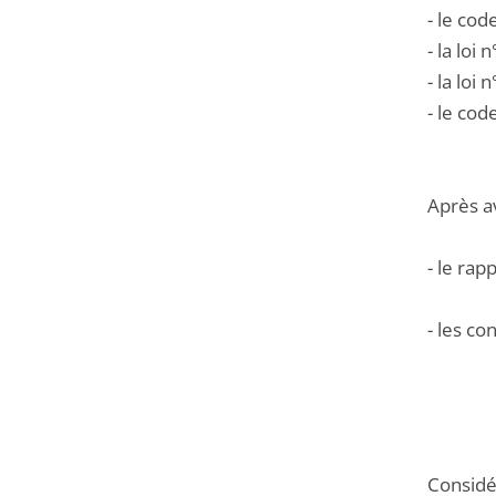
- le cod
- la lo
- la lo
- le cod
Après a
- le rap
- les c
Considér