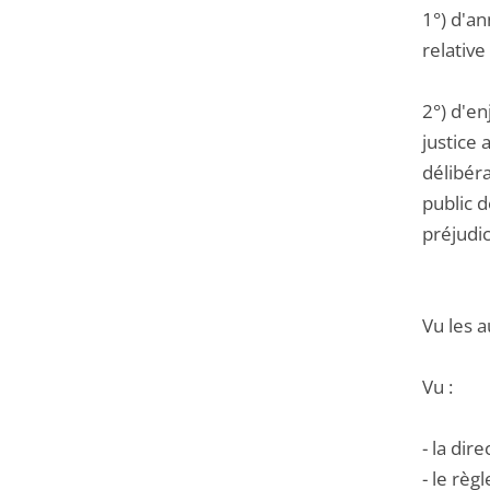
1°) d'a
relative
2°) d'en
justice 
délibér
public 
préjudic
Vu les a
Vu :
- la dir
- le rè