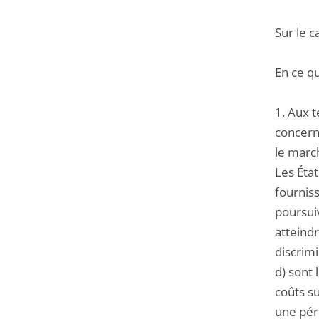
Sur le c
En ce q
1. Aux t
concerna
le march
Les Éta
fourniss
poursui
atteindr
discrimi
d) sont 
coûts su
une péri