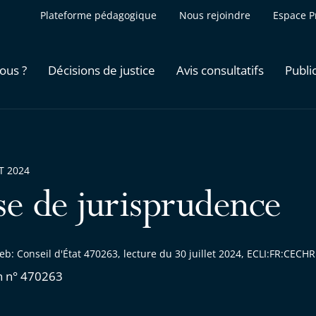
Plateforme pédagogique
Nous rejoindre
Espace P
ous ?
Décisions de justice
Avis consultatifs
Publi
ET 2024
se de jurisprudence
b: Conseil d'État 470263, lecture du 30 juillet 2024, ECLI:FR:CEC
n n° 470263