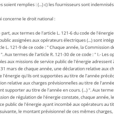
s soient remplies : (...) c) les fournisseurs sont indemnisés p
i concerne le droit national :
 part, aux termes de l'article L. 121-6 du code de l'énergi
public assignées aux opérateurs électriques (...) sont int
icle L. 121-9 de ce code : " Chaque année, la Commission d
". Aux termes de l'article R. 121-30 de ce code : " I.- Les
les aux missions de service public de l'énergie adressent 
e 31 mars de chaque année, une déclaration relative aux c
e l'énergie qu'ils ont supportées au titre de l'année préc
ion relative aux charges prévisionnelles au titre de l'année
ont supporter au titre de l'année en cours. (...) ". Aux terme
ion de régulation de l'énergie constate, chaque année, l
ice public de l'énergie ayant incombé aux opérateurs au ti
 suivante, le montant prévisionnel de ces mêmes charges, à