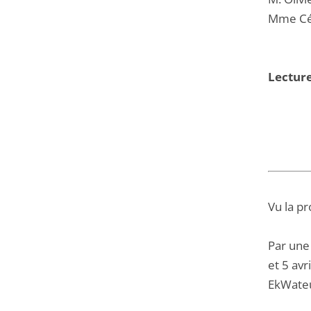
Mme Cél
Lecture
Vu la pr
Par une
et 5 avr
EkWateu