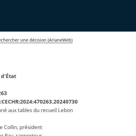
echercher une décision (ArianeWeb)
 d'État
263
R:CECHR:2024:470263.20240730
né aux tables du recueil Lebon
e Collin, président
er Pau, rapporteur