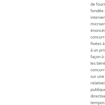
de fourn
fondée 
interven
microent
énoncés
concurr
fixées à
à un pri
façon à 
les béné
concurre
sur une 
relative
publique
directiv
temporai