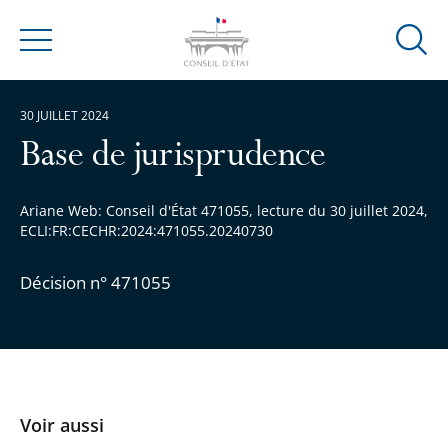
Ouvrir
Menu
la
modal
30 JUILLET 2024
de
reche
Base de jurisprudence
Ariane Web: Conseil d'État 471055, lecture du 30 juillet 2024,
ECLI:FR:CECHR:2024:471055.20240730
Décision n° 471055
Voir aussi