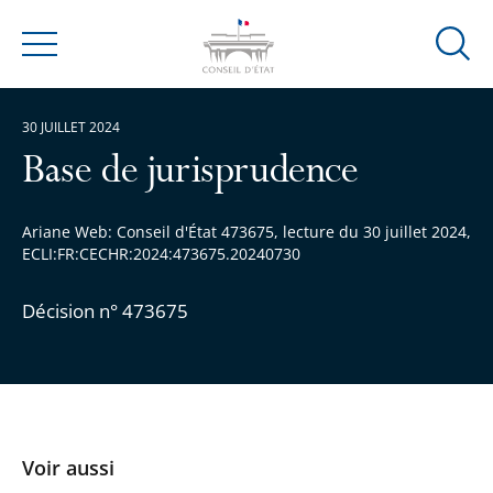
Ouvrir
Menu
la
modal
30 JUILLET 2024
de
reche
Base de jurisprudence
Ariane Web: Conseil d'État 473675, lecture du 30 juillet 2024,
ECLI:FR:CECHR:2024:473675.20240730
Décision n° 473675
Voir aussi