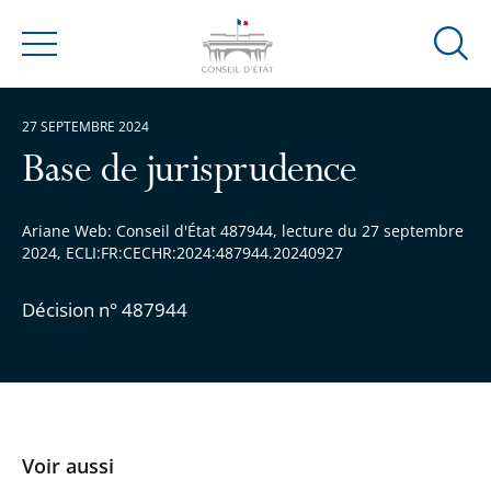
Ouvrir
Menu
la
modal
27 SEPTEMBRE 2024
de
reche
Base de jurisprudence
Ariane Web: Conseil d'État 487944, lecture du 27 septembre
2024, ECLI:FR:CECHR:2024:487944.20240927
Décision n° 487944
Voir aussi