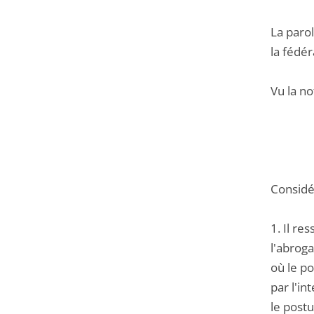
La paro
la fédér
Vu la no
Considér
1. Il re
l'abrog
où le po
par l'in
le postu