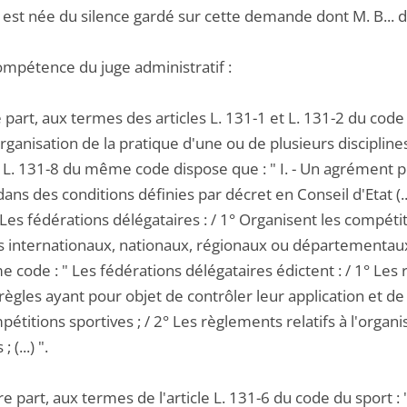
t est née du silence gardé sur cette demande dont M. B...
ompétence du juge administratif :
 part, aux termes des articles L. 131-1 et L. 131-2 du code
organisation de la pratique d'une ou de plusieurs disciplin
e L. 131-8 du même code dispose que : " I. - Un agrément p
dans des conditions définies par décret en Conseil d'Etat (.
 Les fédérations délégataires : / 1° Organisent les compétit
es internationaux, nationaux, régionaux ou départementaux (.
code : " Les fédérations délégataires édictent : / 1° Les r
règles ayant pour objet de contrôler leur application et d
étitions sportives ; / 2° Les règlements relatifs à l'organ
; (...) ".
re part, aux termes de l'article L. 131-6 du code du sport : 