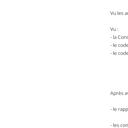
Vu les a
Vu :
- la Cons
- le cod
- le cod
Après a
- le rap
- les c