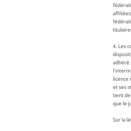
fédérati
affiliée
fédérat
titulair
4. Les c
disposi
adhéré à
l'interm
licence 
et ses s
tient de
que le 
Sur la l