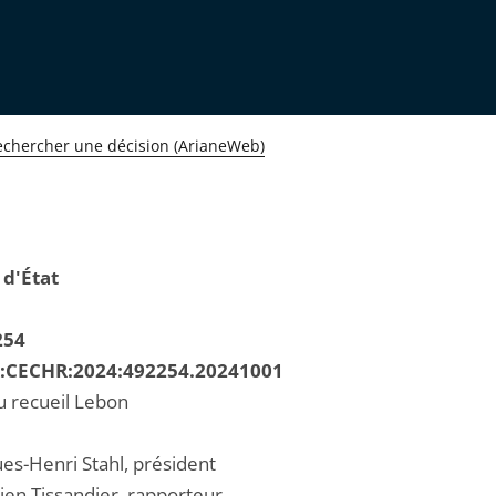
echercher une décision (ArianeWeb)
 d'État
254
R:CECHR:2024:492254.20241001
u recueil Lebon
ues-Henri Stahl, président
ien Tissandier, rapporteur