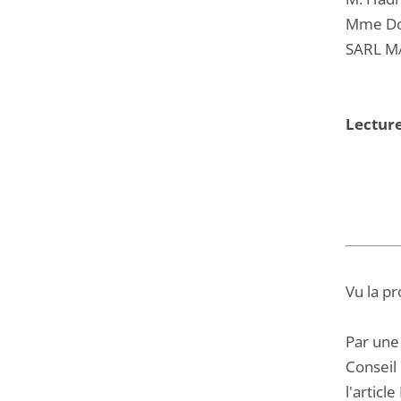
Mme Dor
SARL M
Lectur
Vu la pr
Par une
Conseil 
l'articl