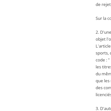
de reje
Sur la c
2. D'une
objet l'
L'articl
sports, 
code : "
les titr
du même 
que les 
des comp
licenciés 
3. D'aut