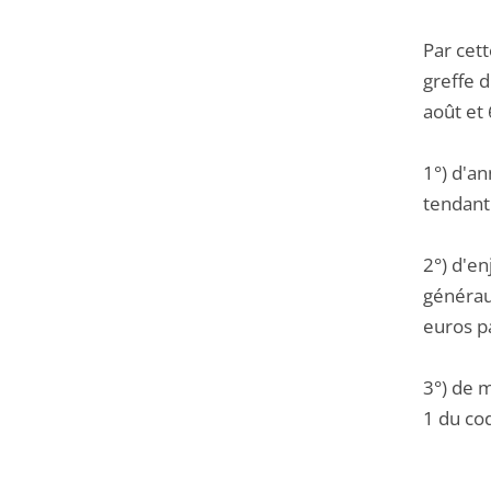
Par cet
greffe 
août et 
1°) d'a
tendant 
2°) d'en
généraux
euros pa
3°) de m
1 du cod