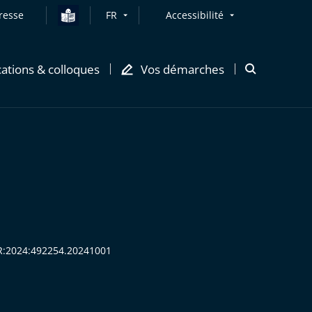
resse
FR
Accessibilité
cations & colloques
Vos démarches
Ouvrir
la
modale
de
recherche
HR:2024:492254.20241001