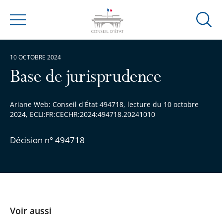
Ouvrir
Menu
la
modal
10 OCTOBRE 2024
de
reche
Base de jurisprudence
Ariane Web: Conseil d'État 494718, lecture du 10 octobre
2024, ECLI:FR:CECHR:2024:494718.20241010
Décision n° 494718
Voir aussi