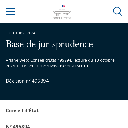
Ouvrir
Menu
la
modal
10 OCTOBRE 2024
de
reche
Base de jurisprudence
Ariane Web: Conseil d'État 495894, lecture du 10 octobre
2024, ECLI:FR:CECHR:2024:495894.20241010
Décision n° 495894
Conseil d'État
N° 495894