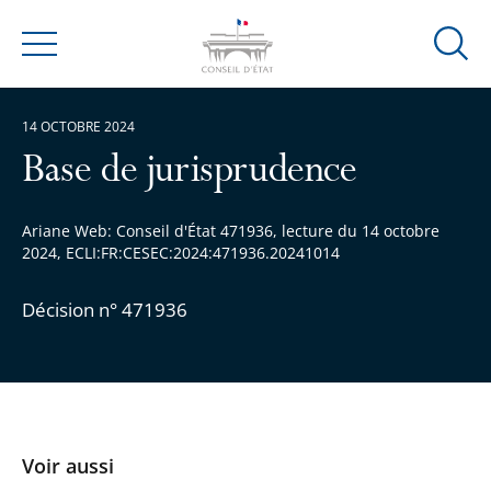
Ouvrir
Menu
la
modal
14 OCTOBRE 2024
de
reche
Base de jurisprudence
Ariane Web: Conseil d'État 471936, lecture du 14 octobre
2024, ECLI:FR:CESEC:2024:471936.20241014
Décision n° 471936
Voir aussi