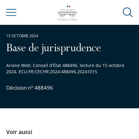
Ouvrir
Menu
la
modal
15 OCTOBRE 2024
de
reche
Base de jurisprudence
Ariane Web: Conseil d'État 488496, lecture du 15 octobre
2024, ECLI:FR:CECHR:2024:488496.20241015
Décision n° 488496
Voir aussi