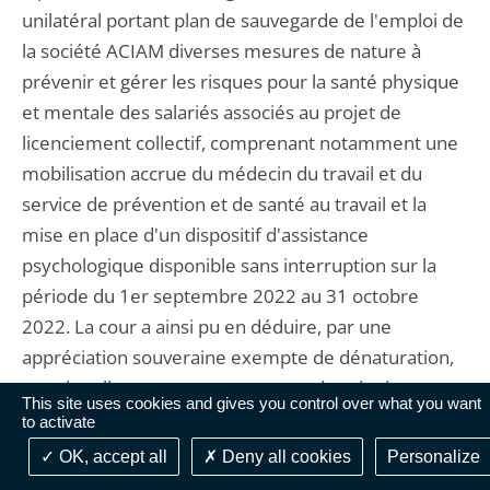
unilatéral portant plan de sauvegarde de l'emploi de
la société ACIAM diverses mesures de nature à
prévenir et gérer les risques pour la santé physique
et mentale des salariés associés au projet de
licenciement collectif, comprenant notamment une
mobilisation accrue du médecin du travail et du
service de prévention et de santé au travail et la
mise en place d'un dispositif d'assistance
psychologique disponible sans interruption sur la
période du 1er septembre 2022 au 31 octobre
2022. La cour a ainsi pu en déduire, par une
appréciation souveraine exempte de dénaturation,
que de telles mesures, contenues dans le document
This site uses cookies and gives you control over what you want
unilatéral et contrôlées par l'administration, étaient
to activate
précises et concrètes et permettaient d'assurer le
OK, accept all
Deny all cookies
Personalize
respect des dispositions de l'article L. 4121-1 du