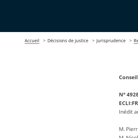
Accueil
Décisions de justice
Jurisprudence
R
Passer
Passer
Conseil
la
la
navigation
navigation
N° 492
de
de
ECLI:F
l'article
l'article
Inédit a
pour
pour
arriver
arriver
M. Pierr
après
avant
M. Nicol