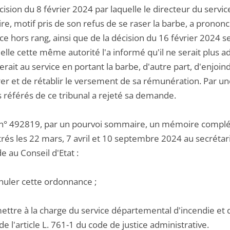
cision du 8 février 2024 par laquelle le directeur du serv
ire, motif pris de son refus de se raser la barbe, a prono
ce hors rang, ainsi que de la décision du 16 février 2024 s
elle cette même autorité l'a informé qu'il ne serait plus ad
rait au service en portant la barbe, d'autre part, d'enjoin
rer et de rétablir le versement de sa rémunération. Par 
s référés de ce tribunal a rejeté sa demande.
 n° 492819, par un pourvoi sommaire, un mémoire complé
rés les 22 mars, 7 avril et 10 septembre 2024 au secrétaria
 au Conseil d'Etat :
nnuler cette ordonnance ;
mettre à la charge du service départemental d'incendie et
 de l'article L. 761-1 du code de justice administrative.