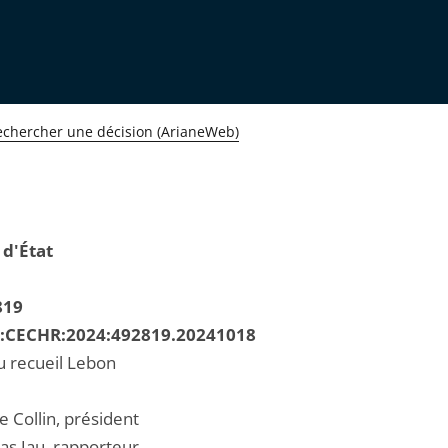
echercher une décision (ArianeWeb)
 d'État
819
R:CECHR:2024:492819.20241018
u recueil Lebon
e Collin, président
as Jau, rapporteur