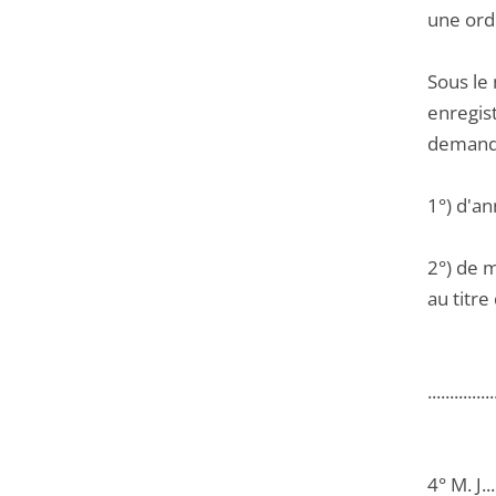
une ord
Sous le
enregist
demande
1°) d'a
2°) de 
au titre
...............
4° M. J.