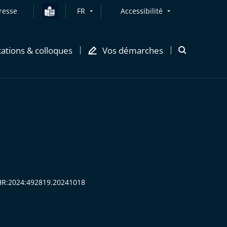
resse
FR
Accessibilité
cations & colloques
Vos démarches
Ouvrir
la
modale
de
recherche
ECHR:2024:492819.20241018