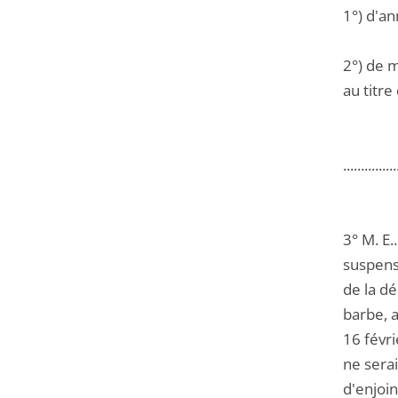
1°) d'a
2°) de 
au titre
...............
3° M. E.
suspens
de la dé
barbe, a
16 févri
ne serai
d'enjoin