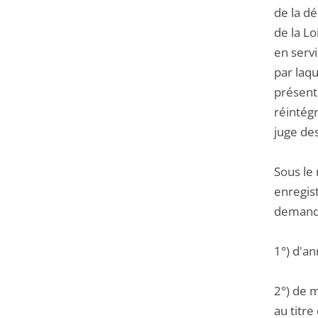
de la dé
de la Lo
en servi
par laqu
présente
réintég
juge de
Sous le
enregist
demande
1°) d'a
2°) de 
au titre