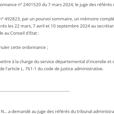
onnance n° 2401520 du 7 mars 2024, le juge des référés d
 n° 492823, par un pourvoi sommaire, un mémoire complé
rés les 22 mars, 7 avril et 10 septembre 2024 au secrétaria
 au Conseil d'Etat :
nnuler cette ordonnance ;
mettre à la charge du service départemental d'incendie et
 de l'article L. 761-1 du code de justice administrative.
.....................................................................
.. N... a demandé au juge des référés du tribunal administra