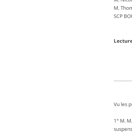
M. Thom
SCP BO
Lecture
Vu les 
1° M. M.
suspens