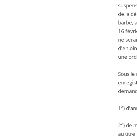
suspens
de la dé
barbe, a
16 févri
ne serai
d'enjoin
une ord
Sous le
enregist
demande
1°) d'a
2°) de 
au titre