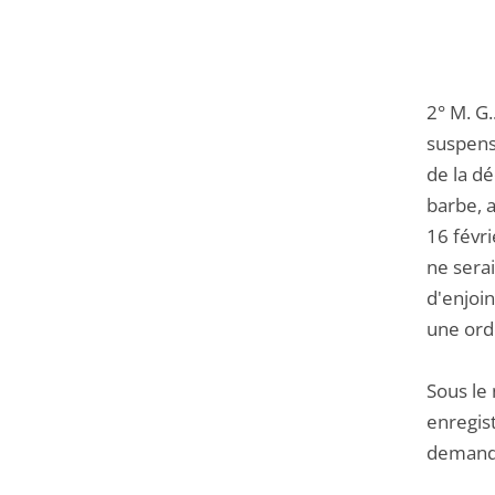
2° M. G.
suspens
de la dé
barbe, a
16 févri
ne serai
d'enjoin
une ord
Sous le
enregist
demande