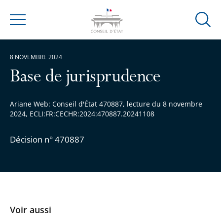
Ouvrir
Menu
la
modal
8 NOVEMBRE 2024
de
reche
Base de jurisprudence
Ariane Web: Conseil d'État 470887, lecture du 8 novembre
2024, ECLI:FR:CECHR:2024:470887.20241108
Décision n° 470887
Voir aussi