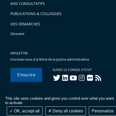
AVIS CONSULTATIFS
PUBLICATIONS & COLLOQUES
VOS DÉMARCHES
Glossaire
INFOLETTRE
Inscrivez-vous à la lettre de la Justice administrative
SUIVEZ LE CONSEIL D'ETAT
S'inscrire
twitter
linkedIn
youtube
instagram
flickr
rss
This site uses cookies and gives you control over what you want
© Conseil d'État 2026 -
Mentions légales
-
Cookies
-
Données
to activate
personnelles
-
Publications administratives
-
Accessibilité :
partiellement conforme
OK, accept all
Deny all cookies
Personalize