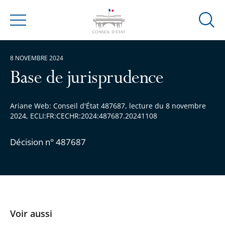
Ouvrir
Menu
la
modal
8 NOVEMBRE 2024
de
reche
Base de jurisprudence
Ariane Web: Conseil d'État 487687, lecture du 8 novembre
2024, ECLI:FR:CECHR:2024:487687.20241108
Décision n° 487687
Voir aussi