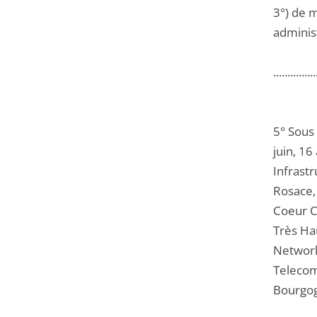
3°) de m
administ
...............
5° Sous
juin, 16
Infrastr
Rosace,
Coeur C
Très Ha
Network
Telecom
Bourgog