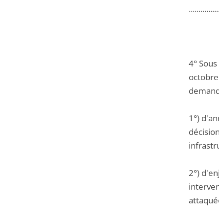
...............
4° Sous
octobre 
demande
1°) d'a
décisio
infrastr
2°) d'en
interven
attaqué