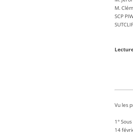
M. Clém
SCP PI
SUTCLIF
Lectur
Vu les 
1° Sous
14 févr