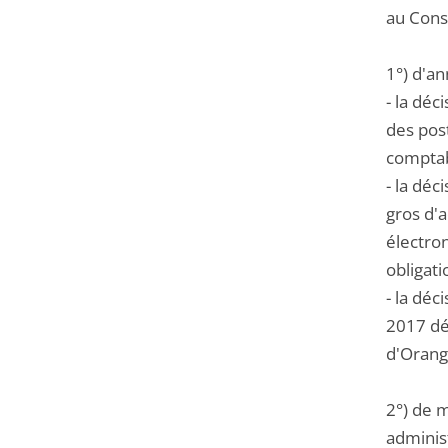
au Conse
1°) d'an
- la dé
des post
comptabi
- la dé
gros d'
électron
obligati
- la dé
2017 déf
d'Orang
2°) de m
administ