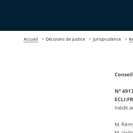
Accueil
Décisions de justice
Jurisprudence
R
Passer
Passer
Conseil
la
la
navigation
navigation
N° 491
de
de
ECLI:F
l'article
l'article
Inédit a
pour
pour
arriver
arriver
M. Rémy
après
avant
M. Jérô