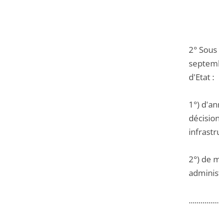
2° Sous
septemb
d'Etat :
1°) d'a
décisio
infrastr
2°) de m
administ
...............