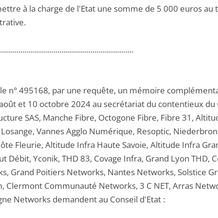
ettre à la charge de l'Etat une somme de 5 000 euros au tit
rative.
.....................................................................
 le n° 495168, par une requête, un mémoire complémenta
 août et 10 octobre 2024 au secrétariat du contentieux du Co
ucture SAS, Manche Fibre, Octogone Fibre, Fibre 31, Altitud
 Losange, Vannes Agglo Numérique, Resoptic, Niederbronn 
ôte Fleurie, Altitude Infra Haute Savoie, Altitude Infra G
ut Débit, Yconik, THD 83, Covage Infra, Grand Lyon THD, C
s, Grand Poitiers Networks, Nantes Networks, Solstice 
, Clermont Communauté Networks, 3 C NET, Arras Networ
ne Networks demandent au Conseil d'Etat :