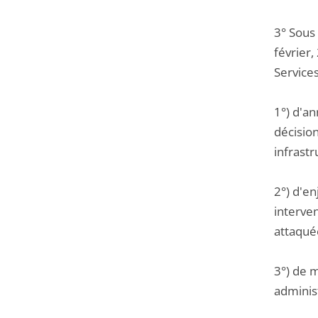
3° Sous
février
Service
1°) d'a
décisio
infrastr
2°) d'en
interven
attaqué
3°) de m
administ