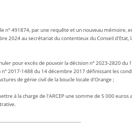
 le n° 491874, par une requête et un nouveau mémoire, enr
re 2024 au secrétariat du contentieux du Conseil d'Etat, 
nnuler pour excès de pouvoir la décision n° 2023-2820 du
n n° 2017-1488 du 14 décembre 2017 définissant les cond
uctures de génie civil de la boucle locale d'Orange ;
ettre à la charge de l'ARCEP une somme de 5 000 euros au t
rative.
.....................................................................