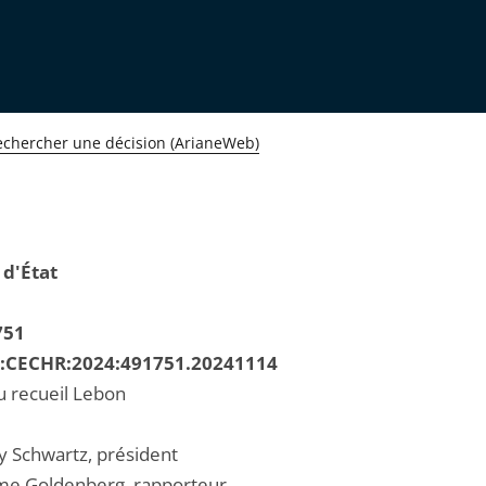
echercher une décision (ArianeWeb)
 d'État
751
R:CECHR:2024:491751.20241114
u recueil Lebon
 Schwartz, président
me Goldenberg, rapporteur