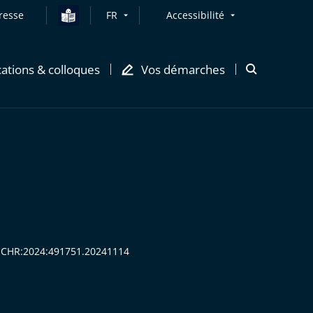
resse
FR
Accessibilité
cations & colloques
Vos démarches
Ouvrir
la
modale
de
recherche
:CECHR:2024:491751.20241114