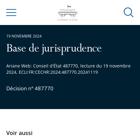
Ouvrir
Menu
la
modal
19 NOVEMBRE 2024
de
reche
Base de jurisprudence
Ariane Web: Conseil d'État 487770, lecture du 19 novembre
2024, ECLI:FR:CECHR:2024:487770.20241119
Décision n° 487770
Voir aussi