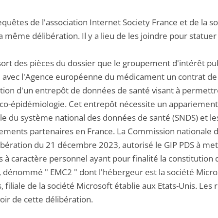
equêtes de l'association Internet Society France et de la s
a même délibération. Il y a lieu de les joindre pour statuer
essort des pièces du dossier que le groupement d'intérêt p
u avec l'Agence européenne du médicament un contrat de p
ution d'un entrepôt de données de santé visant à permettr
o-épidémiologie. Cet entrepôt nécessite un appariement 
ale du système national des données de santé (SNDS) et le
sements partenaires en France. La Commission nationale de 
ibération du 21 décembre 2023, autorisé le GIP PDS à me
 à caractère personnel ayant pour finalité la constitutio
é, dénommé " EMC2 " dont l'hébergeur est la société Micros
s, filiale de la société Microsoft établie aux Etats-Unis. 
ir de cette délibération.