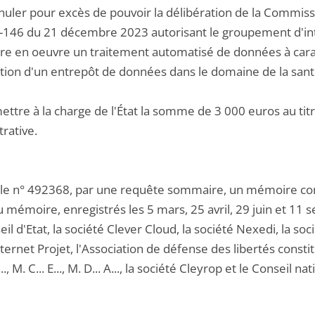
nuler pour excès de pouvoir la délibération de la Commissi
-146 du 21 décembre 2023 autorisant le groupement d'int
tre en oeuvre un traitement automatisé de données à carac
ution d'un entrepôt de données dans le domaine de la san
ettre à la charge de l'État la somme de 3 000 euros au titre
rative.
 le n° 492368, par une requête sommaire, un mémoire co
 mémoire, enregistrés les 5 mars, 25 avril, 29 juin et 11
il d'Etat, la société Clever Cloud, la société Nexedi, la soc
ernet Projet, l'Association de défense des libertés constitu
B..., M. C... E..., M. D... A..., la société Cleyrop et le Consei