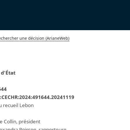
echercher une décision (ArianeWeb)
 d'État
644
R:CECHR:2024:491644.20241119
u recueil Lebon
e Collin, président
xandra Poirson, rapporteure