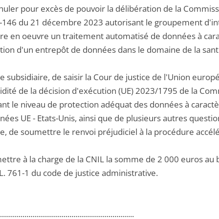
nuler pour excès de pouvoir la délibération de la Commissi
-146 du 21 décembre 2023 autorisant le groupement d'int
tre en oeuvre un traitement automatisé de données à carac
ution d'un entrepôt de données dans le domaine de la san
tre subsidiaire, de saisir la Cour de justice de l'Union euro
alidité de la décision d'exécution (UE) 2023/1795 de la Co
ant le niveau de protection adéquat des données à caractè
ées UE - Etats-Unis, ainsi que de plusieurs autres questio
e, de soumettre le renvoi préjudiciel à la procédure accélé
mettre à la charge de la CNIL la somme de 2 000 euros au 
e L. 761-1 du code de justice administrative.
.....................................................................