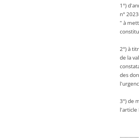
1°) d'an
n° 2023
" à met
constit
2°) à ti
de la v
constat
des donn
l'urgenc
3°) de 
l'articl
...............