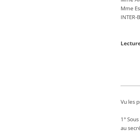
Mme Est
INTER-B
Lectur
Vu les 
1° Sous
au secré