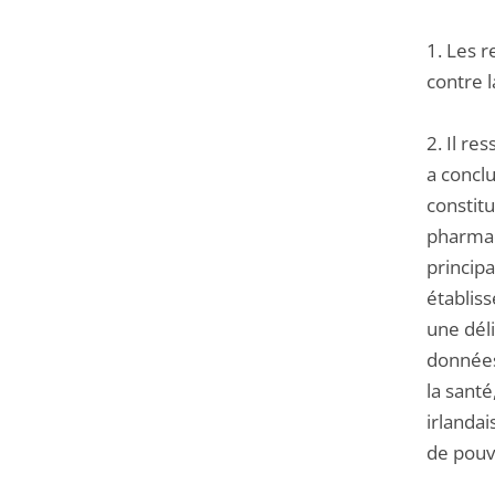
1. Les r
contre l
2. Il r
a concl
constit
pharmac
princip
établis
une dél
données
la sant
irlandai
de pouvo