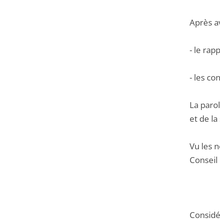
Après a
- le ra
- les c
La paro
et de la
Vu les n
Conseil 
Considér