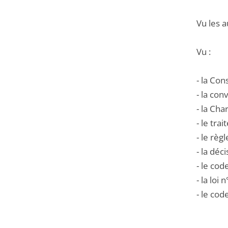
Vu les a
Vu :
- la Co
- la co
- la Ch
- le tra
- le rè
- la déc
- le cod
- la loi
- le cod