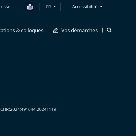
resse
FR
Accessibilité
cations & colloques
Vos démarches
Ouvrir
la
modale
de
recherche
:CECHR:2024:491644.20241119