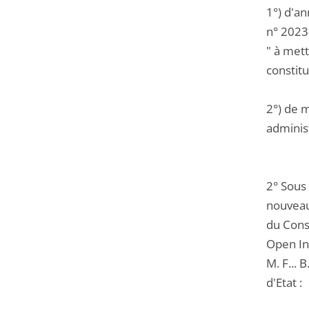
1°) d'an
n° 2023
" à met
constit
2°) de m
administ
2° Sous
nouveau
du Conse
Open Int
M. F... 
d'Etat :