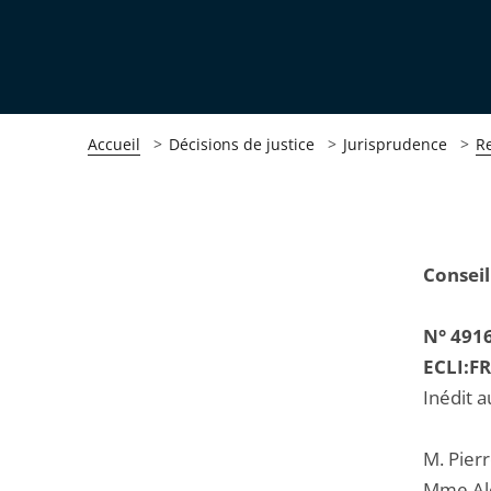
Accueil
Décisions de justice
Jurisprudence
R
Passer
Passer
Conseil
la
la
navigation
navigation
N° 491
de
de
ECLI:F
l'article
l'article
Inédit a
pour
pour
arriver
arriver
M. Pierr
après
avant
Mme Ale