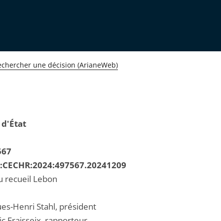
echercher une décision (ArianeWeb)
 d'État
567
R:CECHR:2024:497567.20241209
u recueil Lebon
ues-Henri Stahl, président
c Fraisseix, rapporteur