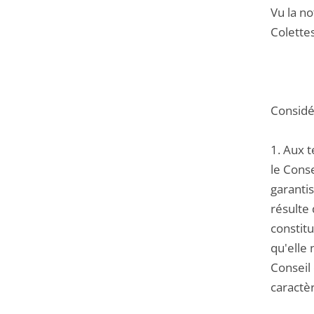
Vu la no
Colettes
Considér
1. Aux 
le Conse
garantis
résulte 
constitu
qu'elle 
Conseil
caractè