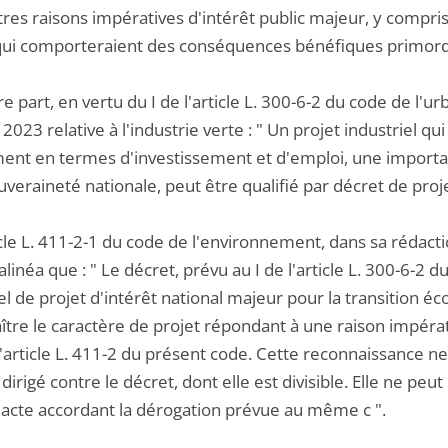
utres raisons impératives d'intérêt public majeur, y compri
qui comporteraient des conséquences bénéfiques primordi
re part, en vertu du I de l'article L. 300-6-2 du code de l'urb
2023 relative à l'industrie verte : " Un projet industriel qu
nt en termes d'investissement et d'emploi, une importanc
uveraineté nationale, peut être qualifié par décret de proje
icle L. 411-2-1 du code de l'environnement, dans sa rédact
linéa que : " Le décret, prévu au I de l'article L. 300-6-2 
el de projet d'intérêt national majeur pour la transition éc
tre le caractère de projet répondant à une raison impérati
l'article L. 411-2 du présent code. Cette reconnaissance n
dirigé contre le décret, dont elle est divisible. Elle ne peu
l'acte accordant la dérogation prévue au même c ".