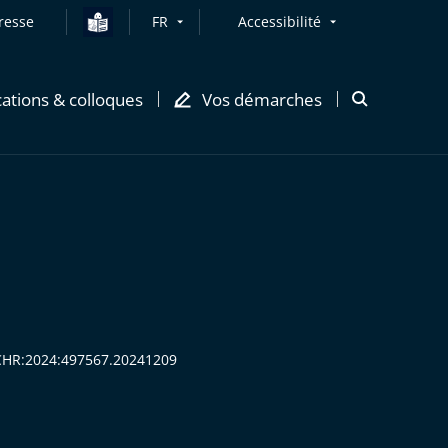
resse
FR
Accessibilité
cations & colloques
Vos démarches
Ouvrir
la
modale
de
recherche
ECHR:2024:497567.20241209