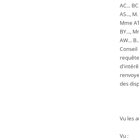
AC... BC.
AS..., M.
Mme AT..
BY..., Mm
AW... B.
Conseil 
requête 
d'intérê
renvoyer
des disp
Vu les a
Vu :