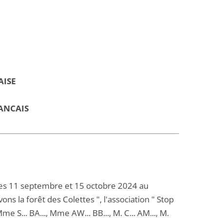
AISE
ANCAIS
les 11 septembre et 15 octobre 2024 au
ons la forêt des Colettes ", l'association " Stop
 Mme S... BA..., Mme AW... BB..., M. C... AM..., M.