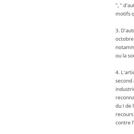
", " d'a
motifs 
3. D'aut
octobre 
notamme
ou la so
4. L'art
second a
industri
reconnaî
du I de 
recours 
contre 