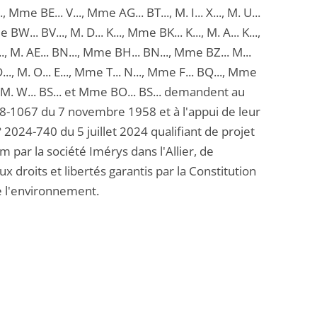
, Mme BE... V..., Mme AG... BT..., M. I... X..., M. U...
BW... BV..., M. D... K..., Mme BK... K..., M. A... K...,
..., M. AE... BN..., Mme BH... BN..., Mme BZ... M...
..., M. O... E..., Mme T... N..., Mme F... BQ..., Mme
.., M. W... BS... et Mme BO... BS... demandent au
° 58-1067 du 7 novembre 1958 et à l'appui de leur
2024-740 du 5 juillet 2024 qualifiant de projet
m par la société Imérys dans l'Allier, de
x droits et libertés garantis par la Constitution
de l'environnement.