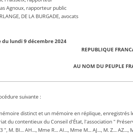
las Agnoux, rapporteur public
RLANGE, DE LA BURGADE, avocats
e du lundi 9 décembre 2024
REPUBLIQUE FRANC
AU NOM DU PEUPLE FR
océdure suivante :
mémoire distinct et un mémoire en réplique, enregistrés 
iat du contentieux du Conseil d'État, l'association " Préserv
", M. BI... AH..., Mme R... AI..., Mme M... AJ..., M. Z... AZ...,