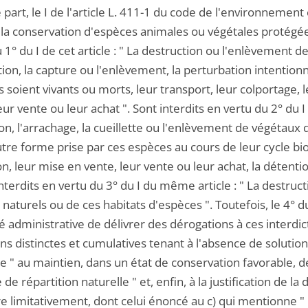
 part, le I de l'article L. 411-1 du code de l'environneme
la conservation d'espèces animales ou végétales protégées 
 1° du I de cet article : " La destruction ou l'enlèvement de
ion, la capture ou l'enlèvement, la perturbation intention
ls soient vivants ou morts, leur transport, leur colportage, l
eur vente ou leur achat ". Sont interdits en vertu du 2° du I
on, l'arrachage, la cueillette ou l'enlèvement de végétaux 
tre forme prise par ces espèces au cours de leur cycle biol
ion, leur mise en vente, leur vente ou leur achat, la déten
interdits en vertu du 3° du I du même article : " La destruct
 naturels ou de ces habitats d'espèces ". Toutefois, le 4° 
té administrative de délivrer des dérogations à ces interdic
ns distinctes et cumulatives tenant à l'absence de solution 
re " au maintien, dans un état de conservation favorable,
e de répartition naturelle " et, enfin, à la justification de la
limitativement, dont celui énoncé au c) qui mentionne " l'