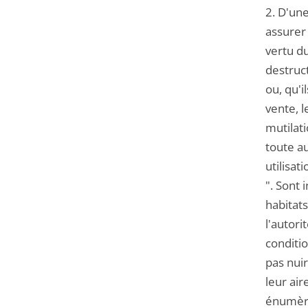
2. D'une
assurer 
vertu du
destruct
ou, qu'i
vente, l
mutilati
toute au
utilisat
". Sont 
habitats
l'autori
conditio
pas nui
leur air
énumère 