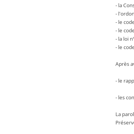
- la Con
- l'ord
- le cod
- le cod
- la loi
- le cod
Après a
- le rap
- les co
La parol
Préservo