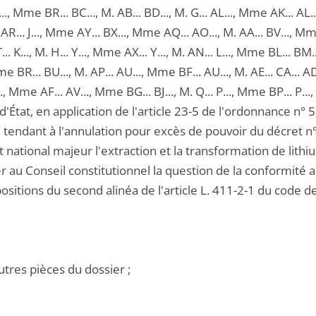
.., Mme BR... BC..., M. AB... BD..., M. G... AL..., Mme AK... AL...
 AR... J..., Mme AY... BX..., Mme AQ... AO..., M. AA... BV..., Mme 
. K..., M. H... Y..., Mme AX... Y..., M. AN... L..., Mme BL... BM
e BR... BU..., M. AP... AU..., Mme BF... AU..., M. AE... CA... AD
.., Mme AF... AV..., Mme BG... BJ..., M. Q... P..., Mme BP... P.
d'État, en application de l'article 23-5 de l'ordonnance n
tendant à l'annulation pour excès de pouvoir du décret n° 
t national majeur l'extraction et la transformation de lithiu
 au Conseil constitutionnel la question de la conformité au
ositions du second alinéa de l'article L. 411-2-1 du code 
utres pièces du dossier ;