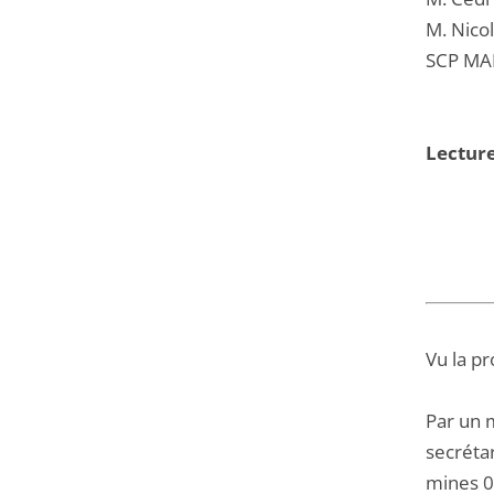
M. Nico
SCP MA
Lectur
Vu la pr
Par un 
secrétar
mines 03 