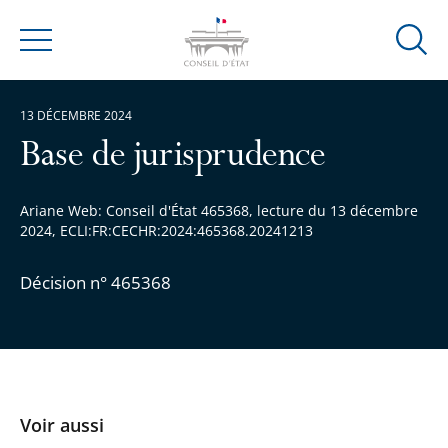
Ouvrir
Menu
la
modal
13 DÉCEMBRE 2024
de
reche
Base de jurisprudence
Ariane Web: Conseil d'État 465368, lecture du 13 décembre
2024, ECLI:FR:CECHR:2024:465368.20241213
Décision n° 465368
Voir aussi