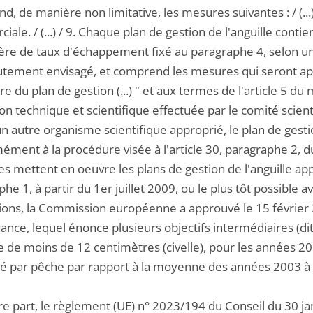
, de manière non limitative, les mesures suivantes : / (...) 
ale. / (...) / 9. Chaque plan de gestion de l'anguille contie
ère de taux d'échappement fixé au paragraphe 4, selon un
utement envisagé, et comprend les mesures qui seront app
e du plan de gestion (...) " et aux termes de l'article 5 d
ion technique et scientifique effectuée par le comité scie
un autre organisme scientifique approprié, le plan de gest
ment à la procédure visée à l'article 30, paragraphe 2, d
 mettent en oeuvre les plans de gestion de l'anguille 
he 1, à partir du 1er juillet 2009, ou le plus tôt possible av
tions, la Commission européenne a approuvé le 15 février 2
rance, lequel énonce plusieurs objectifs intermédiaires (di
le de moins de 12 centimètres (civelle), pour les années 2
té par pêche par rapport à la moyenne des années 2003 à
re part, le règlement (UE) n° 2023/194 du Conseil du 30 ja