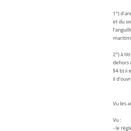
1°) d'an
et du s
l'angui
maritim
2°) à ti
dehors 
§4 b) ii
il d'ouv
Vu les a
Vu :
- le rè