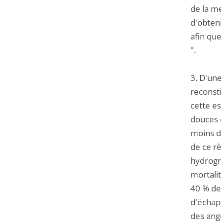
de la m
d'obten
afin que
".
3. D'un
reconsti
cette e
douces 
moins de
de ce rè
hydrogra
mortali
40 % de
d'échapp
des angu