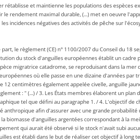
er rétablisse et maintienne les populations des espèces e
ir le rendement maximal durable, (...) met en oeuvre l'a
 les incidences négatives des activités de pêche sur l'éco
e part, le règlement (CE) n° 1100/2007 du Conseil du 18 
tution du stock d'anguilles européennes établit un cadre p
spèce migratrice catadrome, se reproduisant dans la mer d
européennes où elle passe en une dizaine d'années par tr
 12 centimètres également appelée civelle, anguille jaune 
glement : " (...) / 3. Les États membres élaborent un plan 
phique tel que défini au paragraphe 1. / 4. L'objectif de 
té anthropique afin d'assurer avec une grande probabilit
 la biomasse d'anguilles argentées correspondant à la mei
ement qui aurait été observé si le stock n'avait subi auc
illes est établi dans le but de réaliser cet objectif à long ter