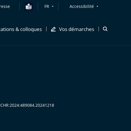
resse
FR
Accessibilité
cations & colloques
Vos démarches
Ouvrir
la
modale
de
recherche
:CECHR:2024:489084.20241218