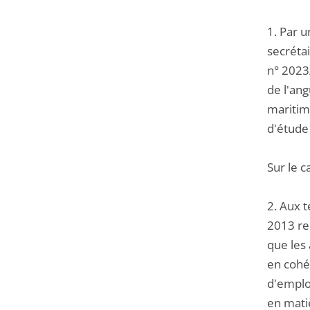
1. Par u
secréta
n° 2023/
de l'an
maritime
d'étude
Sur le c
2. Aux 
2013 rel
que les
en cohé
d'emploi
en matiè