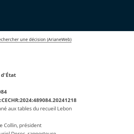
echercher une décision (ArianeWeb)
 d'État
084
R:CECHR:2024:489084.20241218
né aux tables du recueil Lebon
e Collin, président
iel Deroc, rapporteure