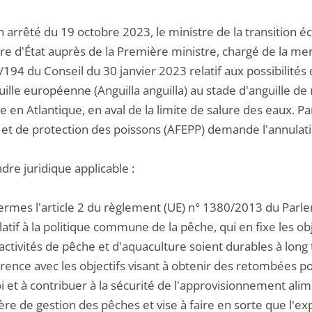
n arrêté du 19 octobre 2023, le ministre de la transition éc
ire d'État auprès de la Première ministre, chargé de la me
194 du Conseil du 30 janvier 2023 relatif aux possibilités
guille européenne (Anguilla anguilla) au stade d'anguille
 en Atlantique, en aval de la limite de salure des eaux. Pa
 et de protection des poissons (AFEPP) demande l'annulati
adre juridique applicable :
termes l'article 2 du règlement (UE) n° 1380/2013 du Pa
atif à la politique commune de la pêche, qui en fixe les ob
 activités de pêche et d'aquaculture soient durables à lon
rence avec les objectifs visant à obtenir des retombées p
 et à contribuer à la sécurité de l'approvisionnement alime
re de gestion des pêches et vise à faire en sorte que l'ex