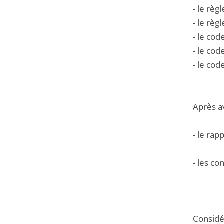
- le rè
- le règ
- le cod
- le cod
- le cod
Après a
- le ra
- les c
Considér