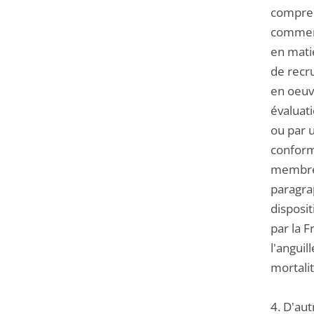
comprend
commerci
en mati
de recr
en oeuvr
évaluat
ou par 
conformé
membres
paragrap
disposi
par la F
l'anguil
mortali
4. D'aut