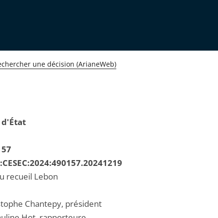
echercher une décision (ArianeWeb)
 d'État
157
R:CESEC:2024:490157.20241219
au recueil Lebon
stophe Chantepy, président
line Hot, rapporteure