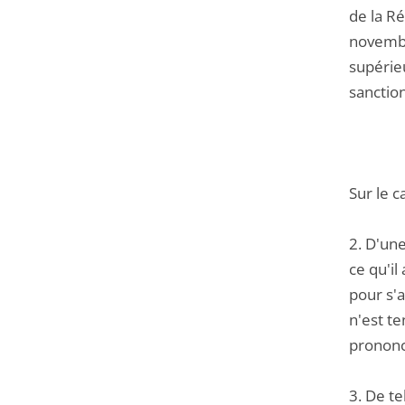
de la Ré
novembre
supérie
sanctio
Sur le c
2. D'un
ce qu'il
pour s'a
n'est t
prononcé
3. De te