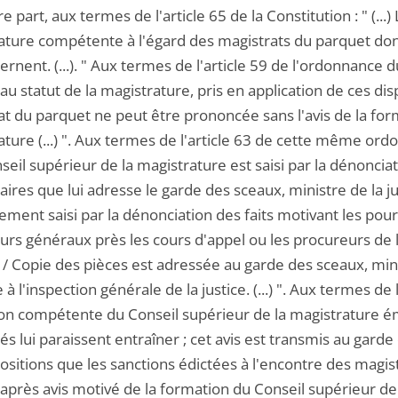
re part, aux termes de l'article 65 de la Constitution : " (..
ature compétente à l'égard des magistrats du parquet donne
ernent. (...). " Aux termes de l'article 59 de l'ordonnanc
 au statut de la magistrature, pris en application de ces di
at du parquet ne peut être prononcée sans l'avis de la fo
ture (...) ". Aux termes de l'article 63 de cette même ord
seil supérieur de la magistrature est saisi par la dénoncia
naires que lui adresse le garde des sceaux, ministre de la j
ement saisi par la dénonciation des faits motivant les pours
urs généraux près les cours d'appel ou les procureurs de 
. / Copie des pièces est adressée au garde des sceaux, min
à l'inspection générale de la justice. (...) ". Aux termes de l
on compétente du Conseil supérieur de la magistrature émet
s lui paraissent entraîner ; cet avis est transmis au garde d
ositions que les sanctions édictées à l'encontre des magis
 après avis motivé de la formation du Conseil supérieur d