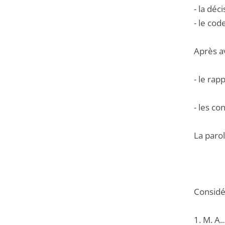
- la déc
- le cod
Après a
- le ra
- les c
La parol
Considér
1. M. A.