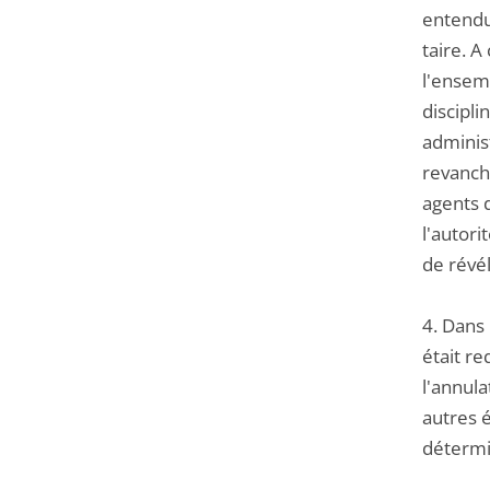
entendu
taire. A
l'ensemb
discipli
administ
revanch
agents d
l'autori
de révé
4. Dans 
était re
l'annula
autres é
détermin