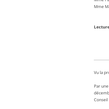
Mme Maï
Lectur
Vu la pr
Par une
décembr
Conseil 