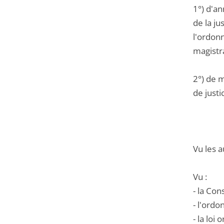
1°) d'a
de la ju
l'ordon
magistr
2°) de m
de justi
Vu les a
Vu :
- la Cons
- l'ord
- la lo