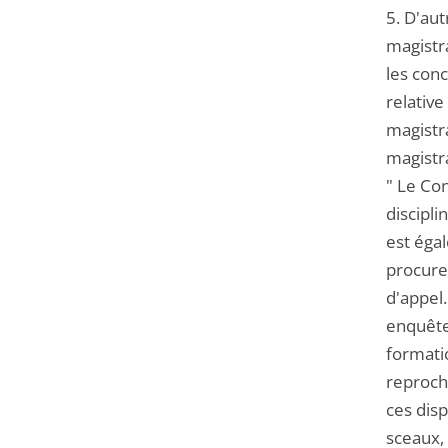
5. D'aut
magistr
les conc
relative
magistr
magistra
" Le Con
discipli
est égal
procure
d'appel
enquête 
formati
reproché
ces disp
sceaux,