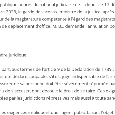
publique auprès du tribunal judiciaire de ... depuis le 17
 2023, le garde des sceaux, ministre de la justice, après av
ur de la magistrature compétente à l'égard des magistrats
n de déplacement d'office. M. B... demande l'annulation po
adre juridique :
e part, aux termes de l'article 9 de la Déclaration de 178
 ait été déclaré coupable, s'il est jugé indispensable de l'a
ssurer de sa personne doit être sévèrement réprimée par la 
enu de s'accuser, dont découle le droit de se taire. Ces e
es par les juridictions répressives mais aussi à toute san
lles exigences impliquent que l'agent public faisant l'obje