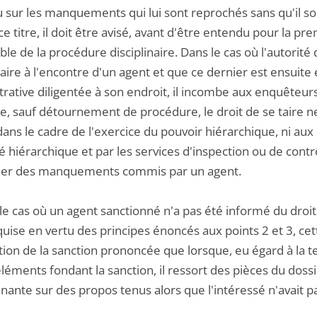
 sur les manquements qui lui sont reprochés sans qu'il soi
 ce titre, il doit être avisé, avant d'être entendu pour la pr
le de la procédure disciplinaire. Dans le cas où l'autorité
naire à l'encontre d'un agent et que ce dernier est ensui
rative diligentée à son endroit, il incombe aux enquêteurs d
e, sauf détournement de procédure, le droit de se taire ne
ans le cadre de l'exercice du pouvoir hiérarchique, ni aux
té hiérarchique et par les services d'inspection ou de con
ler des manquements commis par un agent.
le cas où un agent sanctionné n'a pas été informé du droit 
quise en vertu des principes énoncés aux points 2 et 3, cett
tion de la sanction prononcée que lorsque, eu égard à la t
léments fondant la sanction, il ressort des pièces du doss
ante sur des propos tenus alors que l'intéressé n'avait pa