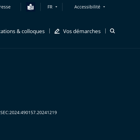
resse
FR
Accessibilité
cations & colloques
Vos démarches
Ouvrir
la
modale
de
recherche
CESEC:2024:490157.20241219