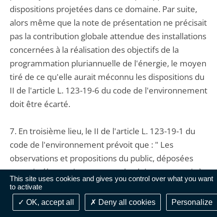
dispositions projetées dans ce domaine. Par suite,
alors même que la note de présentation ne précisait
pas la contribution globale attendue des installations
concernées à la réalisation des objectifs de la
programmation pluriannuelle de l'énergie, le moyen
tiré de ce qu'elle aurait méconnu les dispositions du
II de l'article L. 123-19-6 du code de l'environnement
doit être écarté.
7. En troisième lieu, le II de l'article L. 123-19-1 du
code de l'environnement prévoit que : " Les
observations et propositions du public, déposées
par voie électronique ou postale, doivent parvenir à
This site uses cookies and gives you control over what you want
l'autorité administrative concernée dans un délai qui
to activate
ne peut être inférieur à vingt et un jours à compter
OK, accept all
Deny all cookies
Personalize
de la mise à disposition prévue au même premier