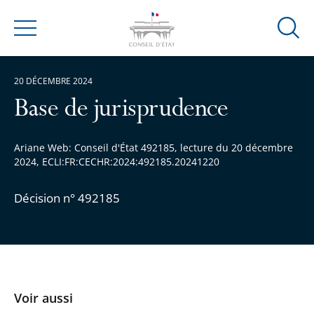
Ouvrir
Menu
la
modal
20 DÉCEMBRE 2024
de
reche
Base de jurisprudence
Ariane Web: Conseil d'État 492185, lecture du 20 décembre
2024, ECLI:FR:CECHR:2024:492185.20241220
Décision n° 492185
Voir aussi