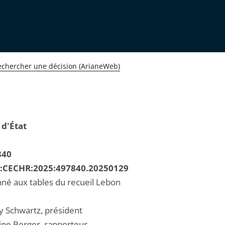
echercher une décision (ArianeWeb)
 d'État
840
R:CECHR:2025:497840.20250129
né aux tables du recueil Lebon
 Schwartz, président
ine Berger, rapporteur