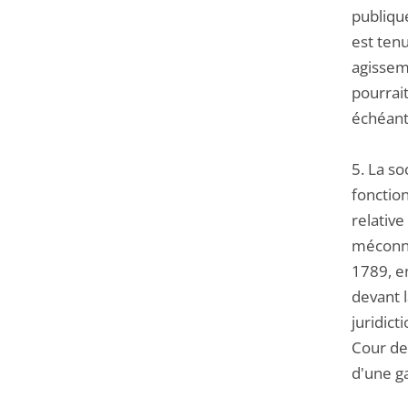
publique
est tenu
agisseme
pourrait
échéant,
5. La so
fonctio
relative
méconnai
1789, en
devant 
juridict
Cour de
d'une g