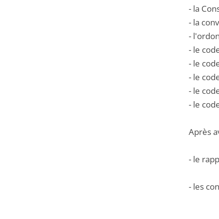
- la Con
- la co
- l'ord
- le code 
- le cod
- le cod
- le code
- le cod
Après a
- le rap
- les co