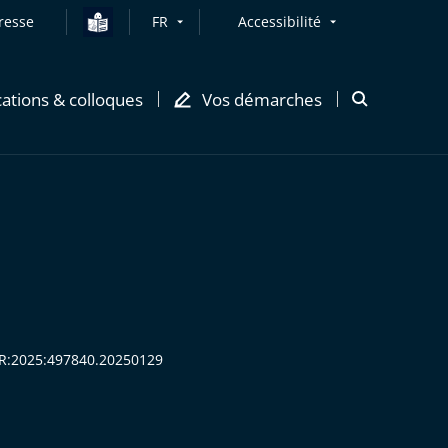
resse
FR
Accessibilité
cations & colloques
Vos démarches
Ouvrir
la
modale
de
recherche
CHR:2025:497840.20250129