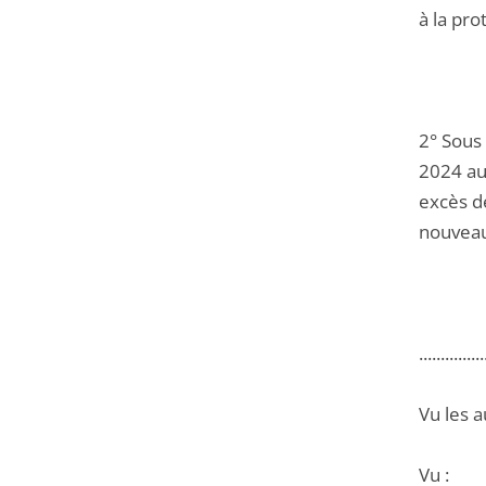
à la pro
2° Sous
2024 au
excès d
nouveau 
...............
Vu les a
Vu :