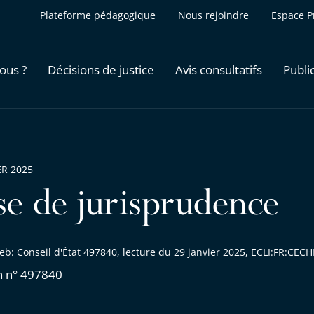
Plateforme pédagogique
Nous rejoindre
Espace P
ous ?
Décisions de justice
Avis consultatifs
Publi
ER 2025
se de jurisprudence
eb: Conseil d'État 497840, lecture du 29 janvier 2025, ECLI:FR:CE
n n° 497840