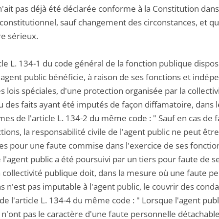
n'ait pas déjà été déclarée conforme à la Constitution dans 
 constitutionnel, sauf changement des circonstances, et qu
re sérieux.
icle L. 134-1 du code général de la fonction publique dispos
n agent public bénéficie, à raison de ses fonctions et ind
es lois spéciales, d'une protection organisée par la collectiv
 des faits ayant été imputés de façon diffamatoire, dans l
mes de l'article L. 134-2 du même code : " Sauf en cas de 
tions, la responsabilité civile de l'agent public ne peut êtr
res pour une faute commise dans l'exercice de ses fonctions 
l'agent public a été poursuivi par un tiers pour faute de ser
a collectivité publique doit, dans la mesure où une faute p
s n'est pas imputable à l'agent public, le couvrir des cond
e l'article L. 134-4 du même code : " Lorsque l'agent publi
i n'ont pas le caractère d'une faute personnelle détachable 