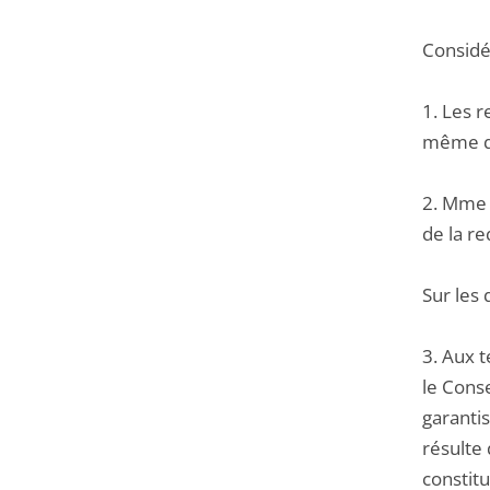
Considér
1. Les 
même que
2. Mme C
de la r
Sur les 
3. Aux 
le Conse
garantis
résulte 
constitu