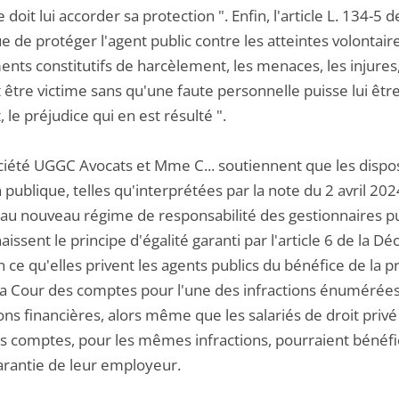
 doit lui accorder sa protection ". Enfin, l'article L. 134-5 
e de protéger l'agent public contre les atteintes volontaires
nts constitutifs de harcèlement, les menaces, les injures, 
 être victime sans qu'une faute personnelle puisse lui être
 le préjudice qui en est résulté ".
ciété UGGC Avocats et Mme C... soutiennent que les disposi
n publique, telles qu'interprétées par la note du 2 avril 
 au nouveau régime de responsabilité des gestionnaires pub
ssent le principe d'égalité garanti par l'article 6 de la D
 ce qu'elles privent les agents publics du bénéfice de la pr
la Cour des comptes pour l'une des infractions énumérées 
ions financières, alors même que les salariés de droit priv
s comptes, pour les mêmes infractions, pourraient bénéfic
arantie de leur employeur.