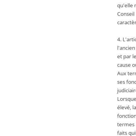
qu'elle 
Conseil
caractè
4. L'art
l'ancie
et par l
cause ou
Aux ter
ses fonc
judiciai
Lorsque 
élevé, l
fonction
termes d
faits qu