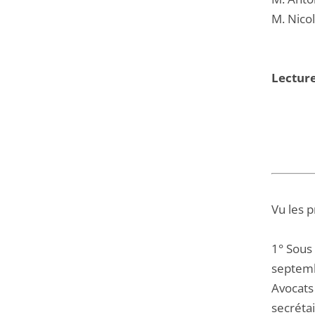
M. Nico
Lecture
Vu les 
1° Sous
septemb
Avocats
secréta