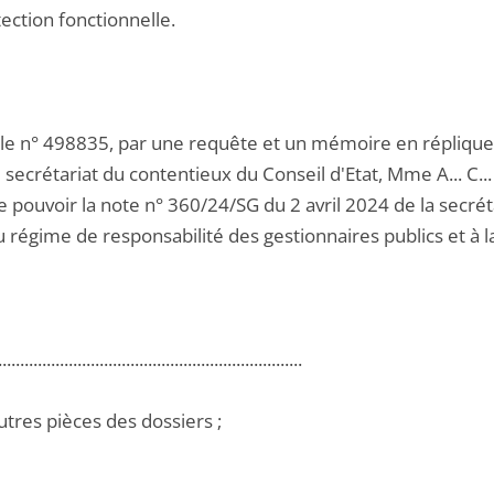
tection fonctionnelle.
 le n° 498835, par une requête et un mémoire en répliqu
 secrétariat du contentieux du Conseil d'Etat, Mme A... C.
e pouvoir la note n° 360/24/SG du 2 avril 2024 de la secr
régime de responsabilité des gestionnaires publics et à la
.....................................................................
utres pièces des dossiers ;