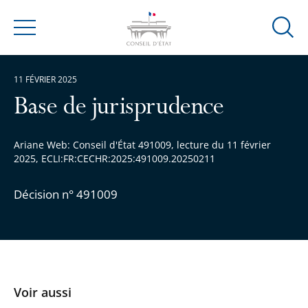
Ouvrir
Menu
la
modal
11 FÉVRIER 2025
de
reche
Base de jurisprudence
Ariane Web: Conseil d'État 491009, lecture du 11 février
2025, ECLI:FR:CECHR:2025:491009.20250211
Décision n° 491009
Voir aussi