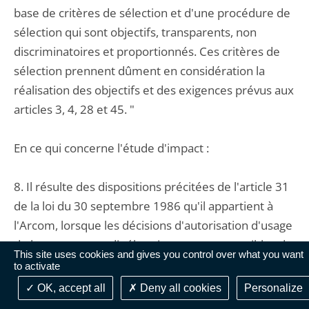
base de critères de sélection et d'une procédure de
sélection qui sont objectifs, transparents, non
discriminatoires et proportionnés. Ces critères de
sélection prennent dûment en considération la
réalisation des objectifs et des exigences prévus aux
articles 3, 4, 28 et 45. "
En ce qui concerne l'étude d'impact :
8. Il résulte des dispositions précitées de l'article 31
de la loi du 30 septembre 1986 qu'il appartient à
l'Arcom, lorsque les décisions d'autorisation d'usage
de la ressource radioélectrique sont susceptibles de
This site uses cookies and gives you control over what you want
modifier de façon importante le marché en cause,
to activate
de procéder, avant le lancement de la procédure
OK, accept all
Deny all cookies
Personalize
d'appel à candidatures, à une consultation publique