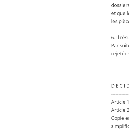
dossiers
et que l
les piè
6. Il ré
Par suit
rejetées
D E C I D
------------
Article 
Article 
Copie en
simplifi