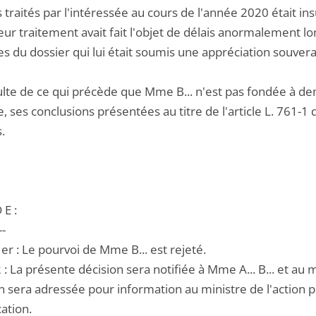
 traités par l'intéressée au cours de l'année 2020 était insuf
eur traitement avait fait l'objet de délais anormalement lo
ces du dossier qui lui était soumis une appréciation souve
sulte de ce qui précède que Mme B... n'est pas fondée à dem
e, ses conclusions présentées au titre de l'article L. 761-1
.
 E :
--
1er : Le pourvoi de Mme B... est rejeté.
2 : La présente décision sera notifiée à Mme A... B... et au m
 sera adressée pour information au ministre de l'action pu
cation.