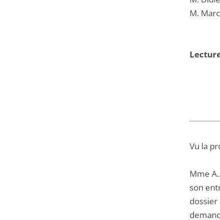
M. Marc
Lecture
Vu la pr
Mme A..
son entr
dossier 
demand