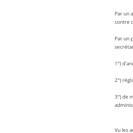
Par un 
contre 
Par un 
secrétar
1°) d'an
2°) régl
3°) de m
administ
Vu les a