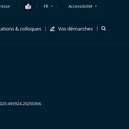
resse
FR
Accessibilité
cations & colloques
Vos démarches
Ouvrir
la
modale
de
recherche
:2025:493924.20250306