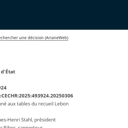
echercher une décision (ArianeWeb)
 d'État
924
R:CECHR:2025:493924.20250306
né aux tables du recueil Lebon
ues-Henri Stahl, président
er Ribes, rapporteur