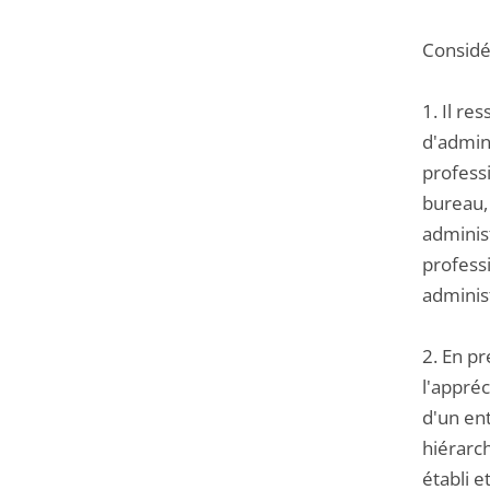
Considér
1. Il re
d'admini
profess
bureau,
adminis
professi
administ
2. En pr
l'appréc
d'un ent
hiérarch
établi e