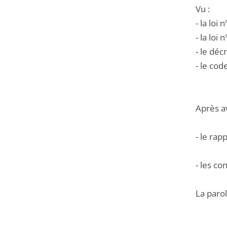
Vu :
- la loi
- la loi
- le déc
- le cod
Après a
- le rap
- les co
La parol