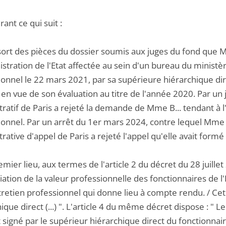
ant ce qui suit :
ssort des pièces du dossier soumis aux juges du fond que M
stration de l'Etat affectée au sein d'un bureau du ministèr
ionnel le 22 mars 2021, par sa supérieure hiérarchique 
 en vue de son évaluation au titre de l'année 2020. Par un
tratif de Paris a rejeté la demande de Mme B... tendant à 
onnel. Par un arrêt du 1er mars 2024, contre lequel Mme B.
rative d'appel de Paris a rejeté l'appel qu'elle avait form
emier lieu, aux termes de l'article 2 du décret du 28 juille
iation de la valeur professionnelle des fonctionnaires de l
retien professionnel qui donne lieu à compte rendu. / Cet
ique direct (...) ". L'article 4 du même décret dispose : "
t signé par le supérieur hiérarchique direct du fonctionna