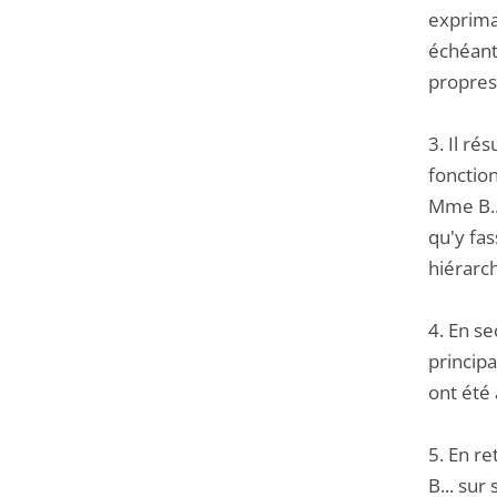
expriman
échéant,
propres 
3. Il ré
fonction
Mme B...
qu'y fas
hiérarch
4. En se
principa
ont été 
5. En r
B... su