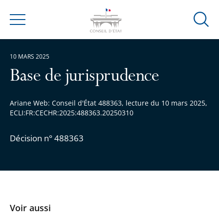
Ouvrir
Menu
la
modal
10 MARS 2025
de
reche
Base de jurisprudence
Ariane Web: Conseil d'État 488363, lecture du 10 mars 2025,
ECLI:FR:CECHR:2025:488363.20250310
Décision n° 488363
Voir aussi