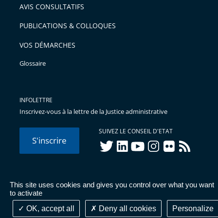
AVIS CONSULTATIFS
PUBLICATIONS & COLLOQUES
VOS DÉMARCHES
Glossaire
INFOLETTRE
Inscrivez-vous à la lettre de la Justice administrative
SUIVEZ LE CONSEIL D'ETAT
S'inscrire
twitter
linkedIn
youtube
instagram
flickr
rss
This site uses cookies and gives you control over what you want
© Conseil d'État 2026 -
Mentions légales
-
Cookies
-
Données
to activate
personnelles
-
Publications administratives
-
Accessibilité :
partiellement conforme
OK, accept all
Deny all cookies
Personalize