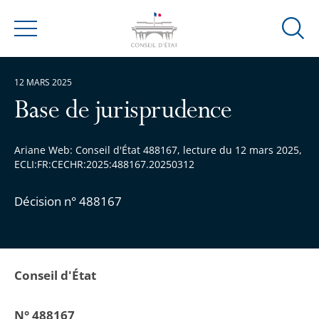
Ouvrir
Menu
la
modal
12 MARS 2025
de
reche
Base de jurisprudence
Ariane Web: Conseil d'État 488167, lecture du 12 mars 2025,
ECLI:FR:CECHR:2025:488167.20250312
Décision n° 488167
Conseil d'État
N° 488167