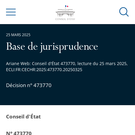
Ouvrir
Menu
la
modal
25 MARS 2025
de
reche
Base de jurisprudence
Ariane Web: Conseil d'État 473770, lecture du 25 mars 2025,
ECLI:FR:CECHR:2025:473770.20250325
Décision n° 473770
Conseil d'État
N° 473770