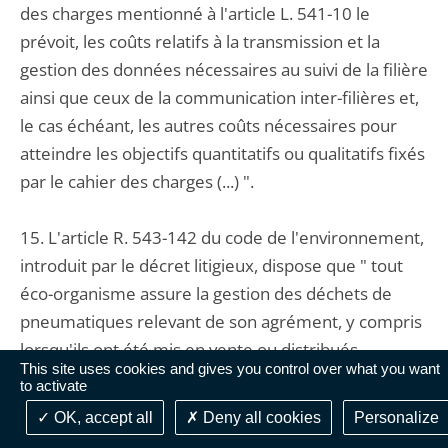
des charges mentionné à l'article L. 541-10 le
prévoit, les coûts relatifs à la transmission et la
gestion des données nécessaires au suivi de la filière
ainsi que ceux de la communication inter-filières et,
le cas échéant, les autres coûts nécessaires pour
atteindre les objectifs quantitatifs ou qualitatifs fixés
par le cahier des charges (...) ".
15. L'article R. 543-142 du code de l'environnement,
introduit par le décret litigieux, dispose que " tout
éco-organisme assure la gestion des déchets de
pneumatiques relevant de son agrément, y compris
lorsqu'ils ont été mis en vente ou distribués
This site uses cookies and gives you control over what you want
antérieurement à la date d'entrée en vigueur de
to activate
l'obligation de responsabilité élargie du producteur
OK, accept all
Deny all cookies
Personalize
". Par ailleurs, l'article R. 543-144 du même code,