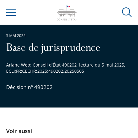
Ouvrir
Menu
la
modal
5 MAI 2025
de
reche
Base de jurisprudence
Ariane Web: Conseil d'État 490202, lecture du 5 mai 2025,
ECLI:FR:CECHR:2025:490202.20250505
Décision n° 490202
Voir aussi