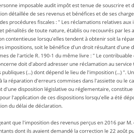
ersonne imposable audit impôt est tenue de souscrire et de
ion détaillée de ses revenus et bénéfices et de ses charges d
 des procédures fiscales : " Les réclamations relatives aux 
et pénalités de toute nature, établis ou recouvrés par les a
ion contentieuse lorsqu'elles tendent à obtenir soit la rép
es impositions, soit le bénéfice d'un droit résultant d'une di
es de l'article R. 190-1 du même livre : " Le contribuable
oncerne doit d'abord adresser une réclamation au service ter
 publiques (...) dont dépend le lieu de l'imposition (...) ". U
la réparation d'erreurs commises dans l'assiette ou le ca
t d'une disposition législative ou réglementaire, constit
pour l'application de ces dispositions lorsqu'elle a été dé
tion du délai de déclaration.
geant que l'imposition des revenus perçus en 2016 par M. et
tants dont ils avaient demandé la correction le 22 août pu