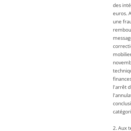
des int
euros. A
une fra
rembours
messager
correcti
mobilier
novembr
techniq
finances
l'arrêt 
l'annula
conclusi
catégor
2. Aux t