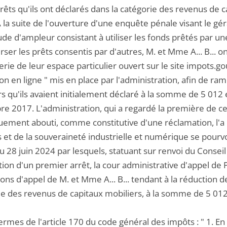
érêts qu'ils ont déclarés dans la catégorie des revenus de
 la suite de l'ouverture d'une enquête pénale visant le gér
ude d'ampleur consistant à utiliser les fonds prêtés par u
er les prêts consentis par d'autres, M. et Mme A... B... o
ie de leur espace particulier ouvert sur le site impots.gouv
on en ligne " mis en place par l'administration, afin de 
s qu'ils avaient initialement déclaré à la somme de 5 012 e
e 2017. L'administration, qui a regardé la première de c
uement abouti, comme constitutive d'une réclamation, l'a 
 et de la souveraineté industrielle et numérique se pourvoi
du 28 juin 2024 par lesquels, statuant sur renvoi du Consei
tion d'un premier arrêt, la cour administrative d'appel de Pa
ons d'appel de M. et Mme A... B... tendant à la réduction d
ie des revenus de capitaux mobiliers, à la somme de 5 012
ermes de l'article 170 du code général des impôts : " 1. En