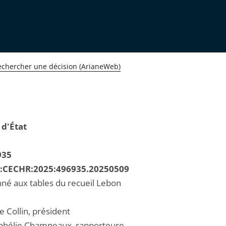
echercher une décision (ArianeWeb)
 d'État
935
R:CECHR:2025:496935.20250509
né aux tables du recueil Lebon
e Collin, président
hélie Champeaux, rapporteure