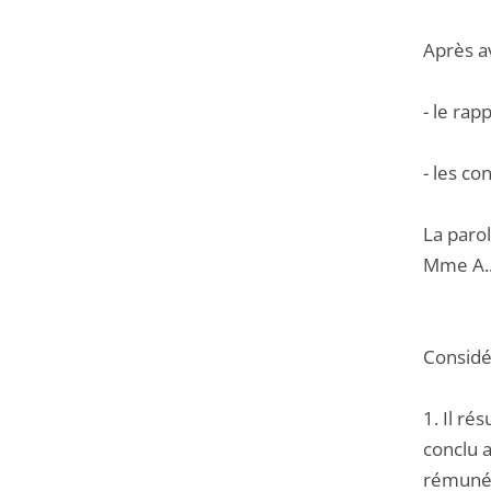
Après a
- le ra
- les co
La parol
Mme A... 
Considér
1. Il ré
conclu a
rémunér