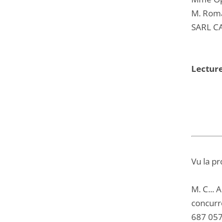
M. Roma
SARL CA
Lecture
Vu la pr
M. C... 
concurr
687 057 