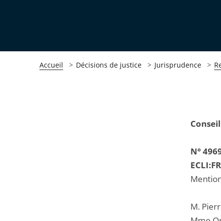
Accueil
Décisions de justice
Jurisprudence
R
Passer
Passer
Conseil
la
la
navigation
navigation
N° 496
de
de
ECLI:F
l'article
l'article
Mention
pour
pour
arriver
arriver
M. Pierr
après
avant
Mme Op