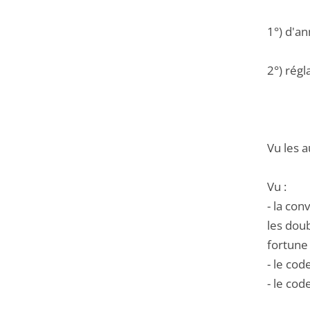
1°) d'an
2°) régl
Vu les a
Vu :
- la co
les doub
fortune 
- le cod
- le cod