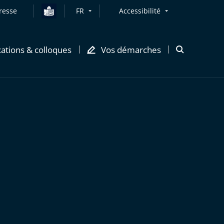
resse
FR
Accessibilité
cations & colloques
Vos démarches
Ouvrir
la
modale
de
recherche