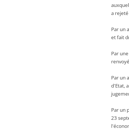
auxquell
a rejet
Par un 
et fait 
Par une 
renvoyé 
Par un a
d'Etat, 
jugement
Par un 
23 septe
l'écono