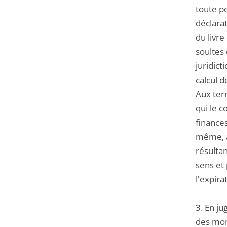
toute p
déclarat
du livre
soultes 
juridict
calcul d
Aux term
qui le c
finances
même, à 
résultan
sens et 
l'expira
3. En ju
des mon