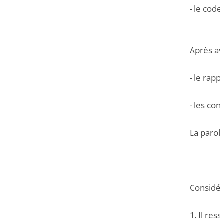
- le cod
Après a
- le rap
- les c
La parol
Considér
1. Il re