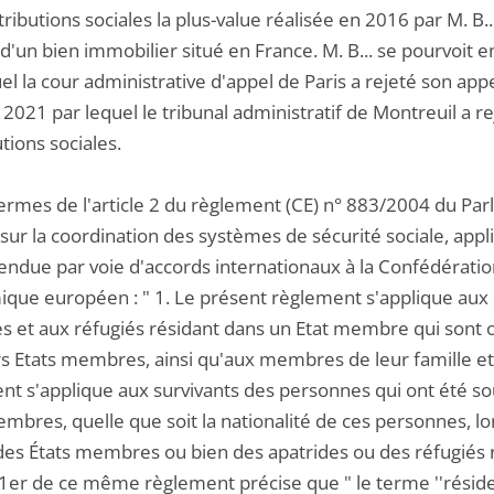
ributions sociales la plus-value réalisée en 2016 par M. B..
d'un bien immobilier situé en France. M. B... se pourvoit
el la cour administrative d'appel de Paris a rejeté son ap
 2021 par lequel le tribunal administratif de Montreuil a 
tions sociales.
termes de l'article 2 du règlement (CE) n° 883/2004 du Pa
sur la coordination des systèmes de sécurité sociale, appli
tendue par voie d'accords internationaux à la Confédératio
que européen : " 1. Le présent règlement s'applique aux 
s et aux réfugiés résidant dans un Etat membre qui sont ou
s Etats membres, ainsi qu'aux membres de leur famille et à 
t s'applique aux survivants des personnes qui ont été sou
mbres, quelle que soit la nationalité de ces personnes, lo
 des États membres ou bien des apatrides ou des réfugiés r
le 1er de ce même règlement précise que " le terme ''résid