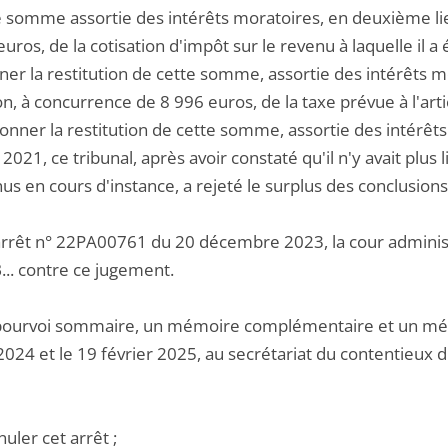
e somme assortie des intérêts moratoires, en deuxième li
uros, de la cotisation d'impôt sur le revenu à laquelle il a 
er la restitution de cette somme, assortie des intérêts mo
on, à concurrence de 8 996 euros, de la taxe prévue à l'ar
donner la restitution de cette somme, assortie des intérê
2021, ce tribunal, après avoir constaté qu'il n'y avait plu
nus en cours d'instance, a rejeté le surplus des conclusio
arrêt n° 22PA00761 du 20 décembre 2023, la cour administr
... contre ce jugement.
pourvoi sommaire, un mémoire complémentaire et un mémoi
024 et le 19 février 2025, au secrétariat du contentieux d
nuler cet arrêt ;