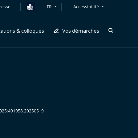
resse
FR
Accessibilité
cations & colloques
Vos démarches
Ouvrir
la
modale
de
recherche
:2025:491958.20250519