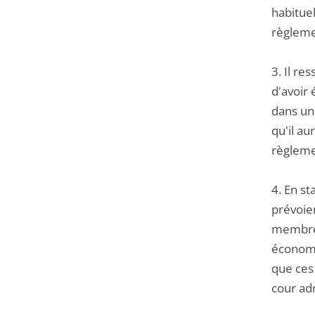
habituel
règlemen
3. Il re
d'avoir 
dans un
qu'il au
règlemen
4. En st
prévoien
membres
économi
que ces 
cour ad