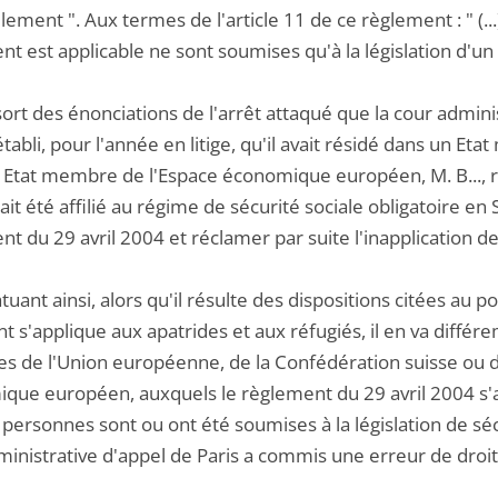
lement ". Aux termes de l'article 11 de ce règlement : " (.
t est applicable ne sont soumises qu'à la législation d'un s
ssort des énonciations de l'arrêt attaqué que la cour admini
établi, pour l'année en litige, qu'il avait résidé dans un 
 Etat membre de l'Espace économique européen, M. B..., r
rait été affilié au régime de sécurité sociale obligatoire en
t du 29 avril 2004 et réclamer par suite l'inapplication de l
atuant ainsi, alors qu'il résulte des dispositions citées au p
t s'applique aux apatrides et aux réfugiés, il en va différ
 de l'Union européenne, de la Confédération suisse ou d
que européen, auxquels le règlement du 29 avril 2004 s'ap
personnes sont ou ont été soumises à la législation de sécu
ministrative d'appel de Paris a commis une erreur de droit