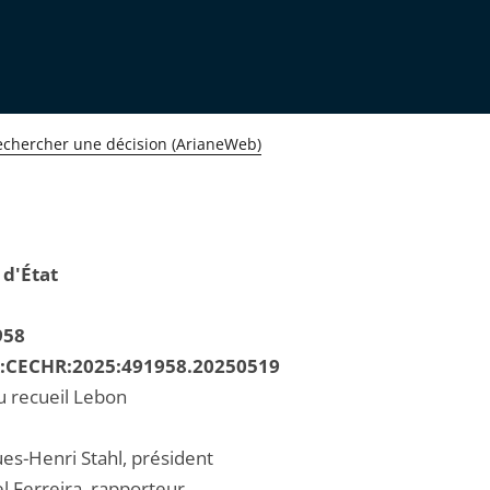
echercher une décision (ArianeWeb)
 d'État
958
R:CECHR:2025:491958.20250519
u recueil Lebon
ues-Henri Stahl, président
l Ferreira, rapporteur