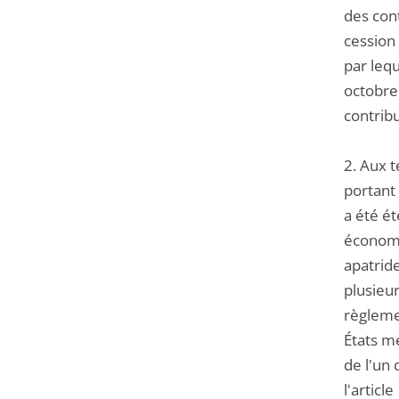
des cont
cession 
par lequ
octobre
contribu
2. Aux 
portant 
a été é
économi
apatride
plusieur
règlemen
États me
de l'un
l'artic