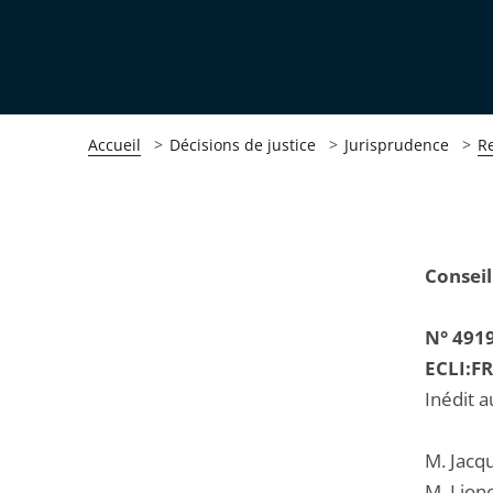
Accueil
Décisions de justice
Jurisprudence
R
Passer
Passer
Conseil
la
la
navigation
navigation
N° 491
de
de
ECLI:F
l'article
l'article
Inédit a
pour
pour
arriver
arriver
M. Jacq
après
avant
M. Lione