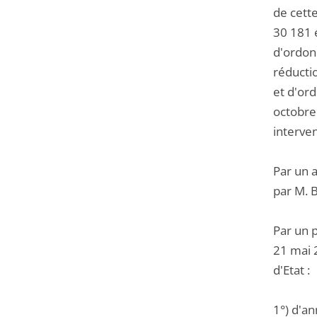
de cett
30 181 e
d'ordonn
réducti
et d'or
octobre 
interve
Par un 
par M. B
Par un 
21 mai 2
d'Etat :
1°) d'an