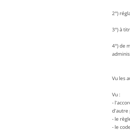
2°) régl
3°) à ti
4°) de m
administ
Vu les a
Vu :
- l'acc
d'autre 
- le rè
- le cod